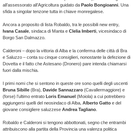
all’assessorato all’Agricoltura guidato da
Paolo Bongioanni
. Una
sfida a singolar tenzone tutta in chiave monregalese.
Ancora a proposito di lista Robaldo, tra le possibili new entry,
Ivana Casale
, sindaca di Manta e
Clelia Imberti
, vicesindaco di
Borgo San Dalmazzo.
Calderoni – dopo la vittoria di Alba e la conferma delle città di Bra
e Saluzzo – conta su cinque consiglieri, nonostante la defezione di
Dovetta e il fatto che Astesano (Dronero) pare intenda chiamarsi
fuori dalla mischia.
I primi nomi che si sentono in queste ore sono quelli degli uscenti
Bruna Sibille
(Bra),
Davide Sannazzaro
(Cavallermaggiore) e
(forse) l’ultimo entrato
Loris Emanuel
(Moiola) a cui potrebbero
aggiungersi quelli del neosindaco di Alba,
Alberto Gatto
e del
giovane consigliere saluzzese
Andrea Tagliano
.
Robaldo e Calderoni si tengono abbottonati, segno che entrambi
attribuiscono alla partita della Provincia una valenza politica