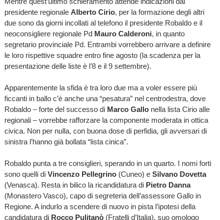
Mentre quest’ultimo schieramento attende indicazioni dal
presidente regionale
Alberto Cirio
, per la formazione degli altri
due sono da giorni incollati al telefono il presidente Robaldo e il
neoconsigliere regionale Pd
Mauro Calderoni
, in quanto
segretario provinciale Pd. Entrambi vorrebbero arrivare a definire
le loro rispettive squadre entro fine agosto (la scadenza per la
presentazione delle liste è l’8 e il 9 settembre).
Apparentemente la sfida è tra loro due ma a voler essere più
ficcanti in ballo c’è anche una “pesatura” nel centrodestra, dove
Robaldo – forte del successo di
Marco Gallo
nella lista Cirio alle
regionali – vorrebbe rafforzare la componente moderata in ottica
civica. Non per nulla, con buona dose di perfidia, gli avversari di
sinistra l’hanno già bollata “lista cinica”.
Robaldo punta a tre consiglieri, sperando in un quarto. I nomi forti
sono quelli di
Vincenzo Pellegrino
(Cuneo) e
Silvano Dovetta
(Venasca). Resta in bilico la ricandidatura di
Pietro Danna
(Monastero Vasco), capo di segreteria dell’assessore Gallo in
Regione. A indurlo a scendere di nuovo in pista l’ipotesi della
candidatura di
Rocco Pulitanò
(Fratelli d’Italia), suo omologo