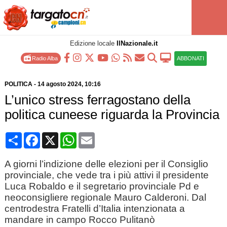
Edizione locale
IlNazionale.it
Radio Alba
ABBONATI
POLITICA
-
14 agosto 2024
, 10:16
L’unico stress ferragostano della
politica cuneese riguarda la Provincia
Condividi
Facebook
X
WhatsApp
Email
A giorni l’indizione delle elezioni per il Consiglio
provinciale, che vede tra i più attivi il presidente
Luca Robaldo e il segretario provinciale Pd e
neoconsigliere regionale Mauro Calderoni. Dal
centrodestra Fratelli d’Italia intenzionata a
mandare in campo Rocco Pulitanò