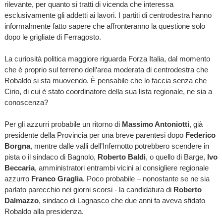
rilevante, per quanto si tratti di vicenda che interessa
esclusivamente gli addetti ai lavori. I partiti di centrodestra hanno
informalmente fatto sapere che affronteranno la questione solo
dopo le grigliate di Ferragosto.
La curiosità politica maggiore riguarda Forza Italia, dal momento
che è proprio sul terreno dell’area moderata di centrodestra che
Robaldo si sta muovendo. È pensabile che lo faccia senza che
Cirio, di cui è stato coordinatore della sua lista regionale, ne sia a
conoscenza?
Per gli azzurri probabile un ritorno di
Massimo Antoniotti
, già
presidente della Provincia per una breve parentesi dopo
Federico
Borgna
, mentre dalle valli dell’Infernotto potrebbero scendere in
pista o il sindaco di Bagnolo,
Roberto Baldi
, o quello di Barge,
Ivo
Beccaria
, amministratori entrambi vicini al consigliere regionale
azzurro
Franco Graglia
. Poco probabile – nonostante se ne sia
parlato parecchio nei giorni scorsi - la candidatura di
Roberto
Dalmazzo
, sindaco di Lagnasco che due anni fa aveva sfidato
Robaldo alla presidenza.