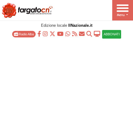
Edizione locale
IlNazionale.it
Radio Alba
ABBONATI