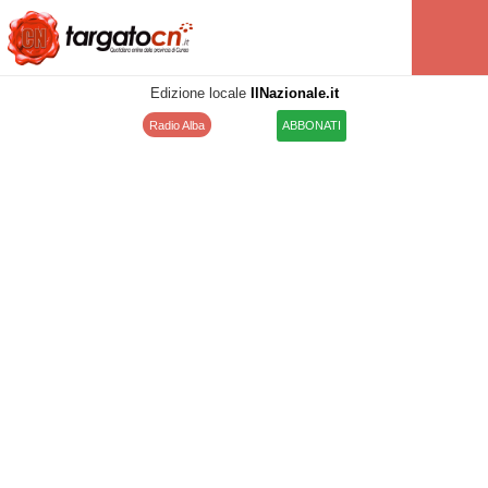
Edizione locale
IlNazionale.it
Radio Alba
ABBONATI