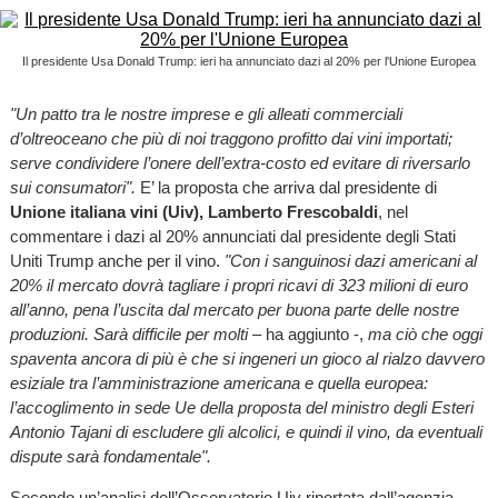
Il presidente Usa Donald Trump: ieri ha annunciato dazi al 20% per l'Unione Europea
"Un patto tra le nostre imprese e gli alleati commerciali
d’oltreoceano che più di noi traggono profitto dai vini importati;
serve condividere l’onere dell’extra-costo ed evitare di riversarlo
sui consumatori".
E’ la proposta che arriva dal presidente di
Unione italiana vini (Uiv), Lamberto Frescobaldi
, nel
commentare i dazi al 20% annunciati dal presidente degli Stati
Uniti Trump anche per il vino.
"Con i sanguinosi dazi americani al
20% il mercato dovrà tagliare i propri ricavi di 323 milioni di euro
all’anno, pena l’uscita dal mercato per buona parte delle nostre
produzioni. Sarà difficile per molti
– ha aggiunto -,
ma ciò che oggi
spaventa ancora di più è che si ingeneri un gioco al rialzo davvero
esiziale tra l’amministrazione americana e quella europea:
l’accoglimento in sede Ue della proposta del ministro degli Esteri
Antonio Tajani di escludere gli alcolici, e quindi il vino, da eventuali
dispute sarà fondamentale".
Secondo un’analisi dell’Osservatorio Uiv riportata dall’agenzia