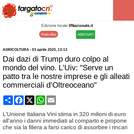
Edizione locale
IlNazionale.it
Radio Alba
ABBONATI
AGRICOLTURA
-
03 aprile 2025
, 13:13
Dai dazi di Trump duro colpo al
mondo del vino. L’Uiv: "Serve un
patto tra le nostre imprese e gli alleati
commerciali d’Oltreoceano"
Condividi
Facebook
X
WhatsApp
Email
L’Unione Italiana Vini stima in 320 milioni di euro
all’anno i danni immediati al comparto e propone
che sia la filiera a farsi carico di assorbire i rincari