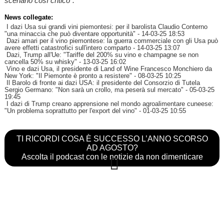
scenario così critico".
News collegate:
I dazi Usa sui grandi vini piemontesi: per il barolista Claudio Conterno
"una minaccia che può diventare opportunità"
- 14-03-25 18:53
Dazi amari per il vino piemontese: la guerra commerciale con gli Usa può
avere effetti catastrofici sull'intero comparto
- 14-03-25 13:07
Dazi, Trump all'Ue: "Tariffe del 200% su vino e champagne se non
cancella 50% su whisky"
- 13-03-25 16:02
Vino e dazi Usa, il presidente di Land of Wine Francesco Monchiero da
New York: "Il Piemonte è pronto a resistere"
- 08-03-25 10:25
Il Barolo di fronte ai dazi USA: il presidente del Consorzio di Tutela
Sergio Germano: "Non sarà un crollo, ma peserà sul mercato"
- 05-03-25
19:45
I dazi di Trump creano apprensione nel mondo agroalimentare cuneese:
"Un problema soprattutto per l'export del vino"
- 01-03-25 10:55
TI RICORDI COSA È SUCCESSO L’ANNO SCORSO
AD AGOSTO?
Ascolta il podcast con le notizie da non dimenticare