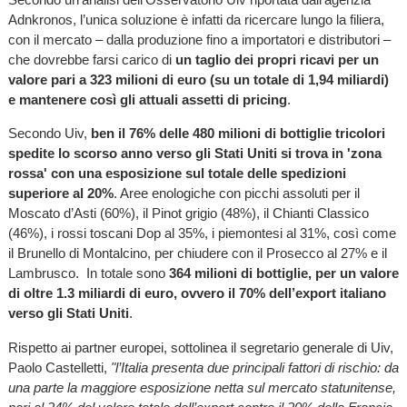
Adnkronos, l’unica soluzione è infatti da ricercare lungo la filiera,
con il mercato – dalla produzione fino a importatori e distributori –
che dovrebbe farsi carico di
un taglio dei propri ricavi per un
valore pari a 323 milioni di euro (su un totale di 1,94 miliardi)
e mantenere così gli attuali assetti di pricing
.
Secondo Uiv,
ben il 76% delle 480 milioni di bottiglie tricolori
spedite lo scorso anno verso gli Stati Uniti si trova in 'zona
rossa' con una esposizione sul totale delle spedizioni
superiore al 20%
. Aree enologiche con picchi assoluti per il
Moscato d’Asti (60%), il Pinot grigio (48%), il Chianti Classico
(46%), i rossi toscani Dop al 35%, i piemontesi al 31%, così come
il Brunello di Montalcino, per chiudere con il Prosecco al 27% e il
Lambrusco. In totale sono
364 milioni di bottiglie, per un valore
di oltre 1.3 miliardi di euro, ovvero il 70% dell’export italiano
verso gli Stati Uniti
.
Rispetto ai partner europei, sottolinea il segretario generale di Uiv,
Paolo Castelletti,
"l’Italia presenta due principali fattori di rischio: da
una parte la maggiore esposizione netta sul mercato statunitense,