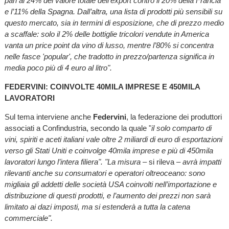
pari al 24% del valore totale dell’export contro il 20% della Francia
e l’11% della Spagna. Dall’altra, una lista di prodotti più sensibili su
questo mercato, sia in termini di esposizione, che di prezzo medio
a scaffale: solo il 2% delle bottiglie tricolori vendute in America
vanta un price point da vino di lusso, mentre l’80% si concentra
nelle fasce 'popular', che tradotto in prezzo/partenza significa in
media poco più di 4 euro al litro".
FEDERVINI: COINVOLTE 40MILA IMPRESE E 450MILA
LAVORATORI
Sul tema interviene anche
Federvini
, la federazione dei produttori
associati a Confindustria, secondo la quale "
il solo comparto di
vini, spiriti e aceti italiani vale oltre 2 miliardi di euro di esportazioni
verso gli Stati Uniti e coinvolge 40mila imprese e più di 450mila
lavoratori lungo l’intera filiera". "La misura
– si rileva –
avrà impatti
rilevanti anche su consumatori e operatori oltreoceano: sono
migliaia gli addetti delle società USA coinvolti nell’importazione e
distribuzione di questi prodotti, e l’aumento dei prezzi non sarà
limitato ai dazi imposti, ma si estenderà a tutta la catena
commerciale".