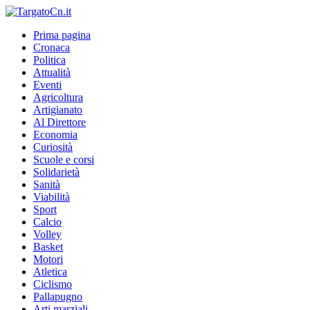
Prima pagina
Cronaca
Politica
Attualità
Eventi
Agricoltura
Artigianato
Al Direttore
Economia
Curiosità
Scuole e corsi
Solidarietà
Sanità
Viabilità
Sport
Calcio
Volley
Basket
Motori
Atletica
Ciclismo
Pallapugno
Arti marziali