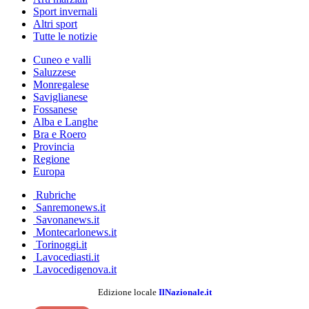
Sport invernali
Altri sport
Tutte le notizie
Cuneo e valli
Saluzzese
Monregalese
Saviglianese
Fossanese
Alba e Langhe
Bra e Roero
Provincia
Regione
Europa
Rubriche
Sanremonews.it
Savonanews.it
Montecarlonews.it
Torinoggi.it
Lavocediasti.it
Lavocedigenova.it
Edizione locale
IlNazionale.it