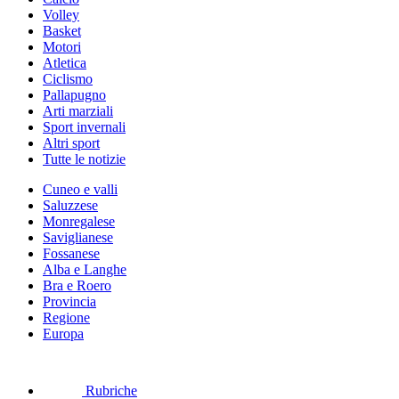
Volley
Basket
Motori
Atletica
Ciclismo
Pallapugno
Arti marziali
Sport invernali
Altri sport
Tutte le notizie
Cuneo e valli
Saluzzese
Monregalese
Saviglianese
Fossanese
Alba e Langhe
Bra e Roero
Provincia
Regione
Europa
Rubriche