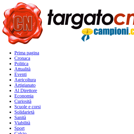
Prima pagina
Cronaca
Politica
Attualità
Eventi
Agricoltura
Artigianato
Al Direttore
Economia
Curiosità
Scuole e corsi
Solidarietà
Sanità
Viabilità
Sport
Calcio