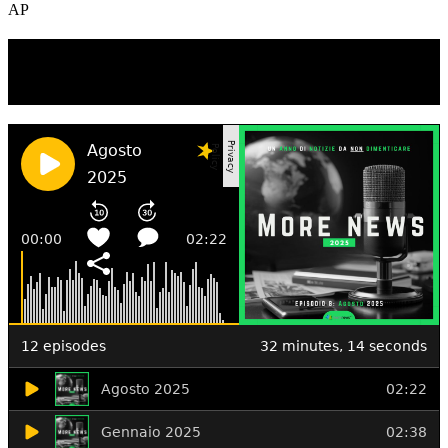
AP
TI RICORDI COSA È SUCCESSO L’ANNO
SCORSO AD AGOSTO?
Ascolta il podcast con le notizie da non dimenticare