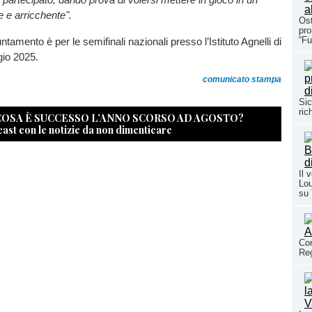
e e arricchente".
Ost
pro
“Fu
tamento è per le semifinali nazionali presso l’Istituto Agnelli di
gio 2025.
comunicato stampa
Sic
ric
 COSA È SUCCESSO L’ANNO SCORSO AD AGOSTO?
cast con le notizie da non dimenticare
Il 
Lou
su
Con
Reg