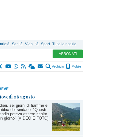
arietà
Sanità
Viabilità
Sport
Tutte le notizie
ABBONATI
Archivio
Mobile
REVE
iovedì 06 agosto
dieri, sei giorni di fiamme e
rabbia del sindaco: "Questi
endio poteva essere risolto
 un giorno" [VIDEO E FOTO]