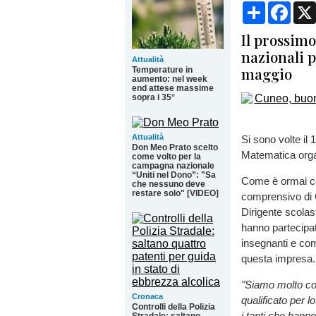
Condividi
Face
Il prossim
nazionali p
Attualità
maggio
Temperature in
aumento: nel week
end attese massime
sopra i 35°
Attualità
Si sono volte il
Don Meo Prato scelto
Matematica organ
come volto per la
campagna nazionale
“Uniti nel Dono”: "Sa
Come è ormai con
che nessuno deve
restare solo" [VIDEO]
comprensivo di 
Dirigente scolas
hanno partecipat
insegnanti e com
questa impresa.
"Siamo molto cont
Cronaca
qualificato per 
Controlli della Polizia
i tanti che hann