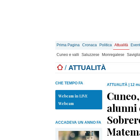
Prima Pagina
Cronaca
Politica
Attualità
Event
Cuneo e valli
Saluzzese
Monregalese
Savigli
/
ATTUALITÀ
CHE TEMPO FA
ATTUALITÀ
|
12 ma
Cuneo, 
Webcam in LIVE
Webcam
alunni 
Sobrer
ACCADEVA UN ANNO FA
Matema