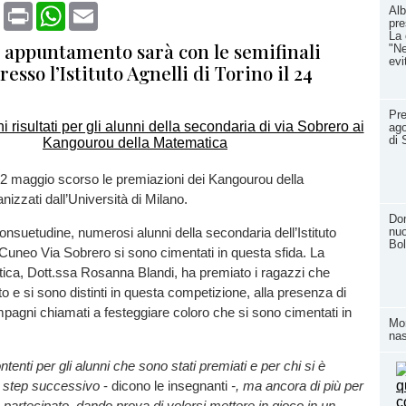
book
X
Print
WhatsApp
Email
Alb
pre
La 
o appuntamento sarà con le semifinali
"Ne
evi
resso l’Istituto Agnelli di Torino il 24
Pre
ago
di 
 12 maggio scorso le premiazioni dei Kangourou della
izzati dall’Università di Milano.
Dom
nuo
suetudine, numerosi alunni della secondaria dell’Istituto
Bol
Cuneo Via Sobrero si sono cimentati in questa sfida. La
tica, Dott.ssa Rosanna Blandi, ha premiato i ragazzi che
o e si sono distinti in questa competizione, alla presenza di
pagni chiamati a festeggiare coloro che si sono cimentati in
Mom
nas
enti per gli alunni che sono stati premiati e per chi si è
lo step successivo
- dicono le insegnanti
-, ma ancora di più per
o partecipato, dando prova di volersi mettere in gioco in un