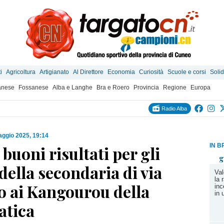
i
Agricoltura
Artigianato
Al Direttore
Economia
Curiosità
Scuole e corsi
Solid
anese
Fossanese
Alba e Langhe
Bra e Roero
Provincia
Regione
Europa
Radio Alba
ggio 2025, 19:14
IN B
buoni risultati per gli
g
della secondaria di via
Val
la 
o ai Kangourou della
inc
in
tica