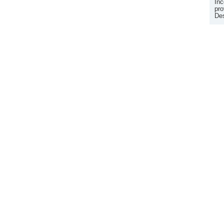
Inc
pro
Des