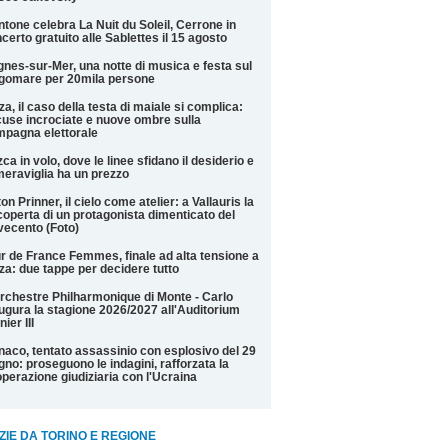
tone celebra La Nuit du Soleil, Cerrone in
certo gratuito alle Sablettes il 15 agosto
nes-sur-Mer, una notte di musica e festa sul
gomare per 20mila persone
za, il caso della testa di maiale si complica:
use incrociate e nuove ombre sulla
pagna elettorale
ca in volo, dove le linee sfidano il desiderio e
meraviglia ha un prezzo
on Prinner, il cielo come atelier: a Vallauris la
coperta di un protagonista dimenticato del
ecento (Foto)
r de France Femmes, finale ad alta tensione a
za: due tappe per decidere tutto
rchestre Philharmonique di Monte - Carlo
ugura la stagione 2026/2027 all'Auditorium
nier III
aco, tentato assassinio con esplosivo del 29
gno: proseguono le indagini, rafforzata la
perazione giudiziaria con l'Ucraina
ZIE DA TORINO E REGIONE