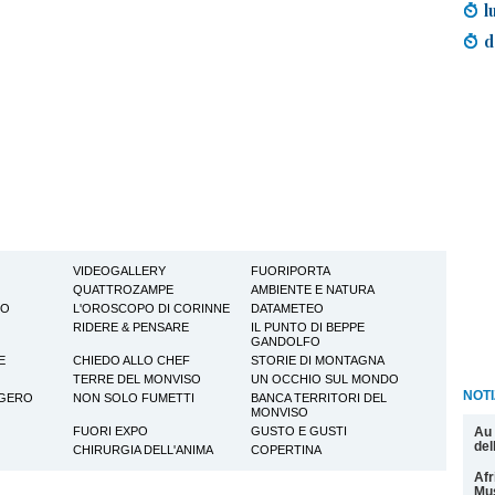
l
d
VIDEOGALLERY
FUORIPORTA
QUATTROZAMPE
AMBIENTE E NATURA
TO
L'OROSCOPO DI CORINNE
DATAMETEO
RIDERE & PENSARE
IL PUNTO DI BEPPE
GANDOLFO
E
CHIEDO ALLO CHEF
STORIE DI MONTAGNA
TERRE DEL MONVISO
UN OCCHIO SUL MONDO
NOTI
GGERO
NON SOLO FUMETTI
BANCA TERRITORI DEL
MONVISO
Au 
FUORI EXPO
GUSTO E GUSTI
del
CHIRURGIA DELL'ANIMA
COPERTINA
Afr
Mu