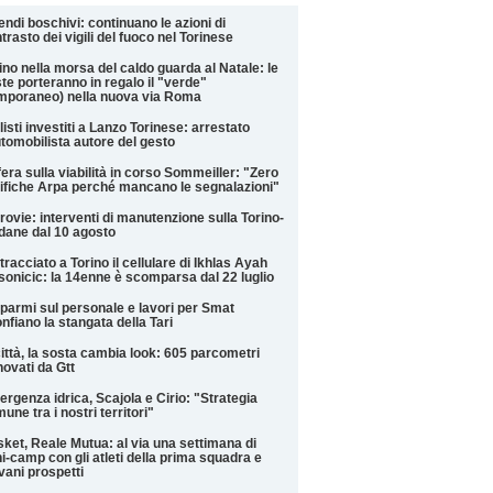
endi boschivi: continuano le azioni di
trasto dei vigili del fuoco nel Torinese
ino nella morsa del caldo guarda al Natale: le
te porteranno in regalo il "verde"
mporaneo) nella nuova via Roma
listi investiti a Lanzo Torinese: arrestato
utomobilista autore del gesto
era sulla viabilità in corso Sommeiller: "Zero
ifiche Arpa perché mancano le segnalazioni"
rovie: interventi di manutenzione sulla Torino-
ane dal 10 agosto
tracciato a Torino il cellulare di Ikhlas Ayah
onicic: la 14enne è scomparsa dal 22 luglio
parmi sul personale e lavori per Smat
nfiano la stangata della Tari
città, la sosta cambia look: 605 parcometri
novati da Gtt
rgenza idrica, Scajola e Cirio: "Strategia
une tra i nostri territori"
ket, Reale Mutua: al via una settimana di
i-camp con gli atleti della prima squadra e
vani prospetti