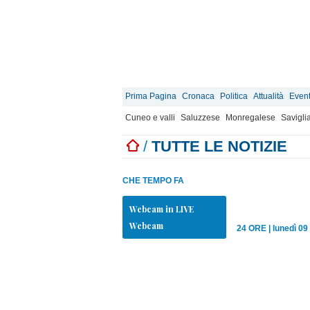
Prima Pagina
Cronaca
Politica
Attualità
Event
Cuneo e valli
Saluzzese
Monregalese
Savigli
/
TUTTE LE NOTIZIE
CHE TEMPO FA
Webcam in LIVE
Webcam
24 ORE
|
lunedì 09