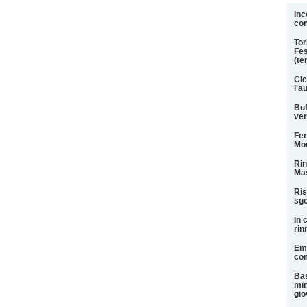
Inc
con
Tor
Fes
(te
Cic
l'a
Buf
ver
Fer
Mod
Rin
Mas
Ris
sgo
In 
rin
Eme
com
Bas
min
gio