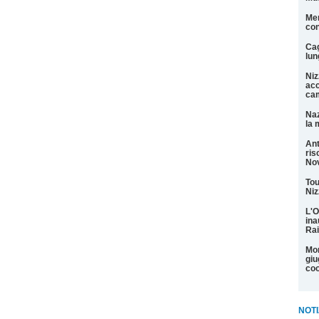
Men
con
Cag
lun
Niz
acc
cam
Naz
la 
Ant
ris
Nov
Tou
Niz
L'O
ina
Rai
Mon
giu
coo
NOTI