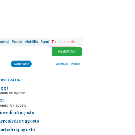
arietà
Sanità
Viabilità
Sport
Tutte le notizie
ABBONATI
Radio Alba
Archivio
Mobile
IVIO 24 ORE
ggi
abato 08 agosto
eri
enerdì 07 agosto
iovedì 06 agosto
ercoledì 05 agosto
artedì 04 agosto