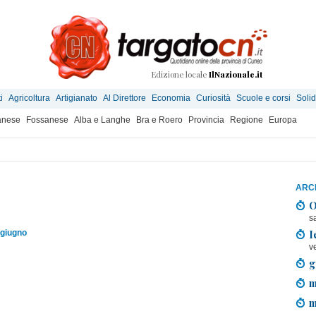
Edizione locale
IlNazionale.it
i
Agricoltura
Artigianato
Al Direttore
Economia
Curiosità
Scuole e corsi
Solid
anese
Fossanese
Alba e Langhe
Bra e Roero
Provincia
Regione
Europa
ARCH
O
s
I
 giugno
v
g
m
m