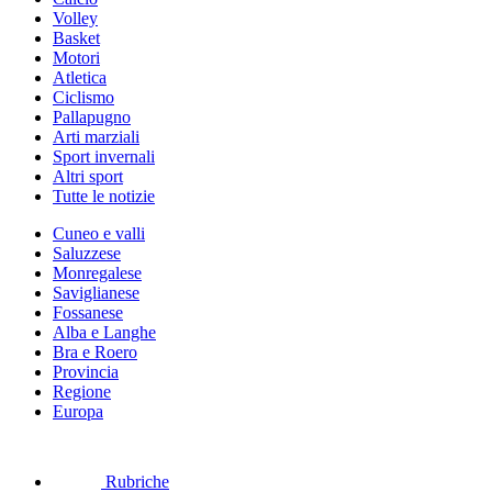
Volley
Basket
Motori
Atletica
Ciclismo
Pallapugno
Arti marziali
Sport invernali
Altri sport
Tutte le notizie
Cuneo e valli
Saluzzese
Monregalese
Saviglianese
Fossanese
Alba e Langhe
Bra e Roero
Provincia
Regione
Europa
Rubriche