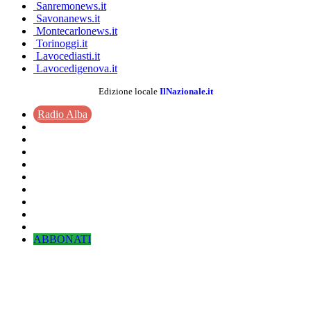
Sanremonews.it
Savonanews.it
Montecarlonews.it
Torinoggi.it
Lavocediasti.it
Lavocedigenova.it
Edizione locale
IlNazionale.it
Radio Alba
ABBONATI