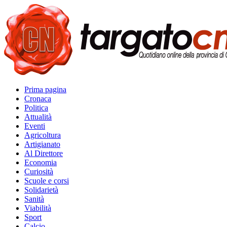
Prima pagina
Cronaca
Politica
Attualità
Eventi
Agricoltura
Artigianato
Al Direttore
Economia
Curiosità
Scuole e corsi
Solidarietà
Sanità
Viabilità
Sport
Calcio