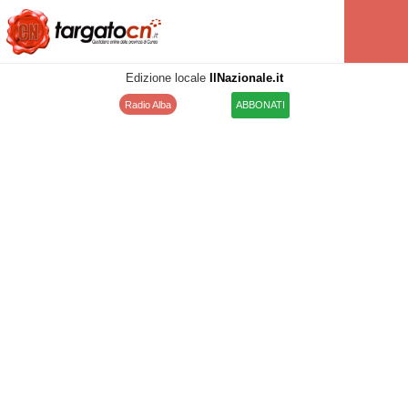
Edizione locale
IlNazionale.it
Radio Alba
ABBONATI