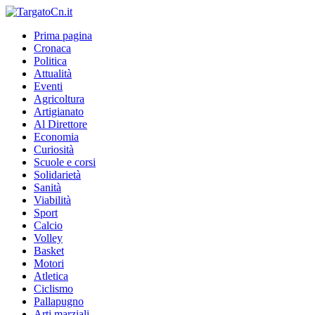
Prima pagina
Cronaca
Politica
Attualità
Eventi
Agricoltura
Artigianato
Al Direttore
Economia
Curiosità
Scuole e corsi
Solidarietà
Sanità
Viabilità
Sport
Calcio
Volley
Basket
Motori
Atletica
Ciclismo
Pallapugno
Arti marziali