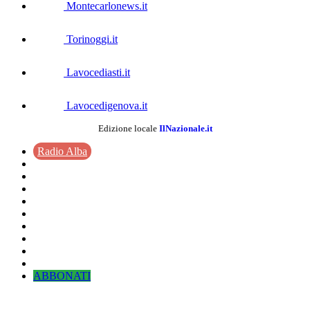
Montecarlonews.it
Torinoggi.it
Lavocediasti.it
Lavocedigenova.it
Edizione locale
IlNazionale.it
Radio Alba
ABBONATI