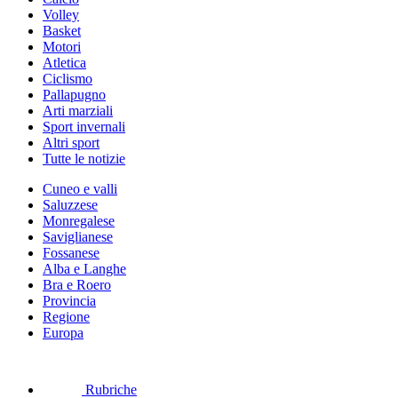
Volley
Basket
Motori
Atletica
Ciclismo
Pallapugno
Arti marziali
Sport invernali
Altri sport
Tutte le notizie
Cuneo e valli
Saluzzese
Monregalese
Saviglianese
Fossanese
Alba e Langhe
Bra e Roero
Provincia
Regione
Europa
Rubriche