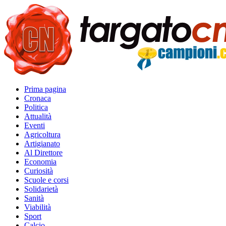
Prima pagina
Cronaca
Politica
Attualità
Eventi
Agricoltura
Artigianato
Al Direttore
Economia
Curiosità
Scuole e corsi
Solidarietà
Sanità
Viabilità
Sport
Calcio