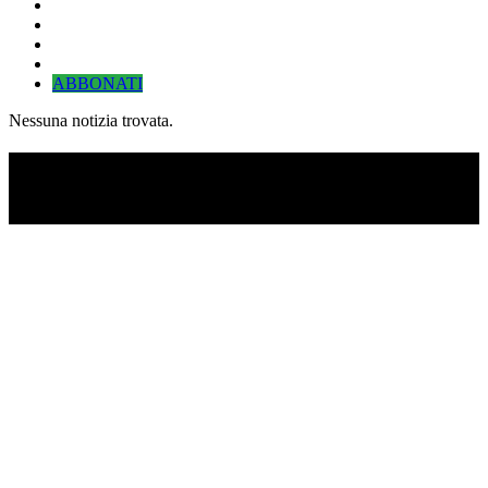
ABBONATI
Nessuna notizia trovata.
TI RICORDI COSA È SUCCESSO L’ANNO
SCORSO AD AGOSTO?
Ascolta il podcast con le notizie da non dimenticare