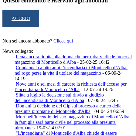
Questo contenuto è riservato agli abbonati
ACCEDI
Non sei ancora abbonato?
Clicca qui
News collegate:
Pena ancora ridotta alla donna che per rubarvi diede fuoco al
magazzino di Monticello d'Alba
- 25-02-25 16:42
Condannata a otto anni l’incendiaria di Monticello d’Alba:
nel rogo perse la vita il titolare del magazzino
- 06-09-24
14:19
Nove anni e sei mesi di carcere la richiesta dell’accusa per
l’incendiaria di Monticello d’Alba
- 12-07-24 19:26
Slitta a luglio la decisione sul rinvio a giudizio
dell'incendiaria di Monticello d'Alba
- 07-06-24 12:45
Domani la decisione del Gip sul processo a carico della
presunta piromane di Monticello d'Alba
- 04-04-24 06:59
Morì nell’incendio del suo magazzino di Monticello d’Alba:
la famiglia sarà parte civile nel processo alla presunta
piromane
- 19-03-24 07:01
"L'incendiaria" di Monticello d'Alba chiede di essere