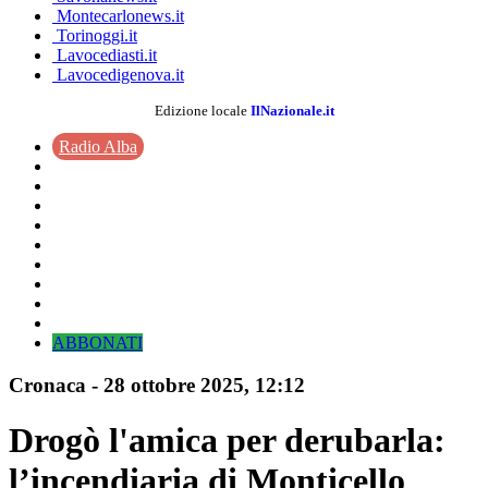
Montecarlonews.it
Torinoggi.it
Lavocediasti.it
Lavocedigenova.it
Edizione locale
IlNazionale.it
Radio Alba
ABBONATI
Cronaca
-
28 ottobre 2025
, 12:12
Drogò l'amica per derubarla:
l’incendiaria di Monticello