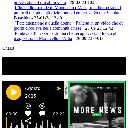
processata col rito abbreviato
- 28-02-24 10:52
L’incendio mortale di Monticello d’Alba, un altro a Canelli,
poi furti e rapine: giudizio immediato per la 35enne Stanka
Batashka
- 25-01-24 13:49
"Fate attenzione a quella donna": l’allerta in un video che da
giorni circolava nella comunità cinese
- 28-09-23 12:42
Puntava all’incasso la donna che ha appiccato il fuoco al
magazzino di Monticello d’Alba
- 26-09-23 09:13
CharB.
TI RICORDI COSA È SUCCESSO L’ANNO
SCORSO AD AGOSTO?
Ascolta il podcast con le notizie da non dimenticare