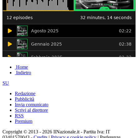
Home
Indietro
SU
Redazione
Pubblicità
Invia comunicato
Scrivi al direttore
RSS
Premium
Copyright © 2013 - 2026 IlNazionale.it - Partita Iva: IT
03401570043 -
Credits
|
Privacy e cookie policy
|
Preferenze