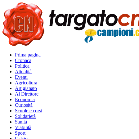
Prima pagina
Cronaca
Politica
Attualità
Eventi
Agricoltura
Artigianato
Al Direttore
Economia
Curiosità
Scuole e corsi
Solidarietà
Sanità
Viabilità
Sport
Calcio