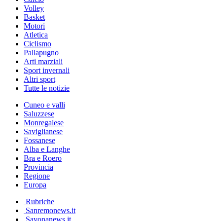
Volley
Basket
Motori
Atletica
Ciclismo
Pallapugno
Arti marziali
Sport invernali
Altri sport
Tutte le notizie
Cuneo e valli
Saluzzese
Monregalese
Saviglianese
Fossanese
Alba e Langhe
Bra e Roero
Provincia
Regione
Europa
Rubriche
Sanremonews.it
Savonanews.it