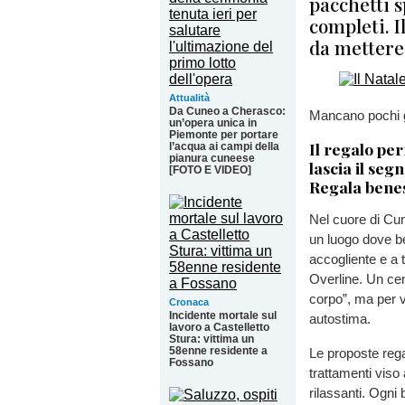
pacchetti s
completi. I
da mettere 
Attualità
Da Cuneo a Cherasco:
Mancano pochi gi
un’opera unica in
Piemonte per portare
Il regalo per
l’acqua ai campi della
pianura cuneese
lascia il segn
[FOTO E VIDEO]
Regala benes
Nel cuore di Cu
un luogo dove b
accogliente e a 
Overline. Un cen
corpo”, ma per v
Cronaca
Incidente mortale sul
autostima.
lavoro a Castelletto
Stura: vittima un
58enne residente a
Le proposte rega
Fossano
trattamenti viso 
rilassanti. Ogni