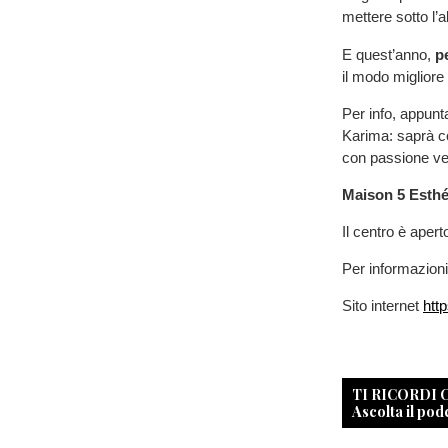
mettere sotto l’a
E quest’anno,
p
il modo migliore 
Per info, appunt
Karima: saprà co
con passione ve
Maison 5 Esth
Il centro è apert
Per informazion
Sito internet
htt
TI RICORDI
Ascolta il pod