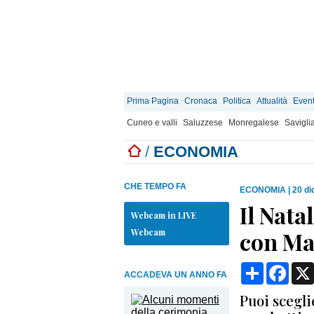
Prima Pagina
Cronaca
Politica
Attualità
Event
Cuneo e valli
Saluzzese
Monregalese
Savigli
/
ECONOMIA
CHE TEMPO FA
ECONOMIA
|
20 di
Il Nata
Webcam in LIVE
Webcam
con Ma
Condividi
Face
ACCADEVA UN ANNO FA
Puoi scegli