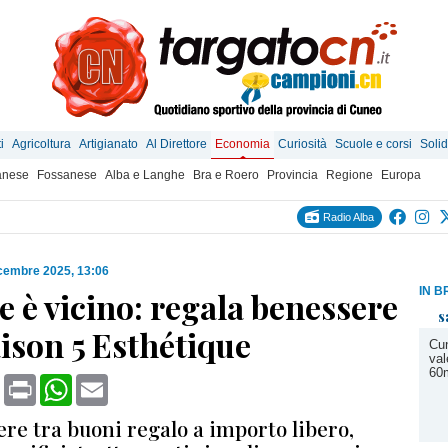
i
Agricoltura
Artigianato
Al Direttore
Economia
Curiosità
Scuole e corsi
Solid
anese
Fossanese
Alba e Langhe
Bra e Roero
Provincia
Regione
Europa
Radio Alba
cembre 2025, 13:06
IN B
le è vicino: regala benessere
s
ison 5 Esthétique
Cun
val
60m
book
X
Print
WhatsApp
Email
ere tra buoni regalo a importo libero,