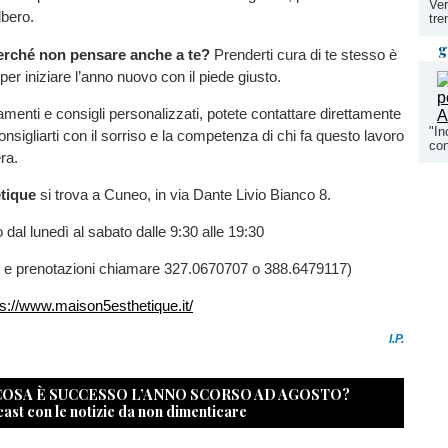
Ver
lbero.
tre
g
erché non pensare anche a te?
Prenderti cura di te stesso è
per iniziare l’anno nuovo con il piede giusto.
amenti e consigli personalizzati, potete contattare direttamente
"In
nsigliarti con il sorriso e la competenza di chi fa questo lavoro
con
ra.
étique
si trova a Cuneo, in via Dante Livio Bianco 8.
o dal lunedì al sabato dalle 9:30 alle 19:30
i e prenotazioni chiamare 327.0670707 o 388.6479117)
ps://www.maison5esthetique.it/
I.P.
 COSA È SUCCESSO L’ANNO SCORSO AD AGOSTO?
cast con le notizie da non dimenticare