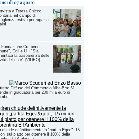
enerdì 07 agosto
ervista a Teresa Chicco,
ontaria nel campo di
oglienza estivo per ragazzi
aini
a Fondazione Crc bene
une", Cgil e Uil: "Sia
entata la trasparenza delle
ività dell'ente" [VIDEO]
tretto Diffuso del Commercio Alba-Bra: 51
ende in graduatoria per 200 mila euro di
tributi
n chiude definitivamente la "partita Egea": 15
ioni sul piatto per ottenere il 100% della
rentina ETAmbiente