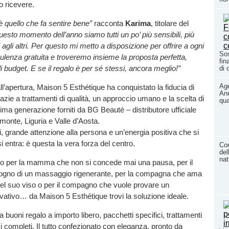
o ricevere.
 è quello che fa sentire bene”
racconta
Karima
, titolare del
esto momento dell’anno siamo tutti un po’ più sensibili, più
ti agli altri. Per questo mi metto a disposizione per offrire a ogni
Sos
ulenza gratuita e troveremo insieme la proposta perfetta,
fin
i budget. E se il regalo è per sé stessi, ancora meglio!”
di 
Age
ll’apertura, Maison 5 Esthétique ha conquistato la fiducia di
Ann
azie a trattamenti di qualità, un approccio umano e la scelta di
qua
tima generazione forniti da BG Beauté – distributore ufficiale
monte, Liguria e Valle d’Aosta.
ti, grande attenzione alla persona e un’energia positiva che si
i entra: è questa la vera forza del centro.
Com
del
nat
lo per la mamma che non si concede mai una pausa, per il
ogno di un massaggio rigenerante, per la compagna che ama
el suo viso o per il compagno che vuole provare un
vativo… da Maison 5 Esthétique trovi la soluzione ideale.
a buoni regalo a importo libero, pacchetti specifici, trattamenti
si completi. Il tutto confezionato con eleganza, pronto da