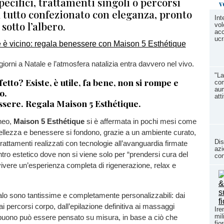
pecifici, trattamenti singoli o percorsi
v
l tutto confezionato con eleganza, pronto
Int
sotto l’albero.
vol
acc
ucr
orni a Natale e l’atmosfera natalizia entra davvero nel vivo.
"L
fetto? Esiste, è utile, fa bene, non si rompe e
com
aum
o.
att
sere. Regala Maison 5 Esthétique.
neo,
Maison 5 Esthétique
si è affermata in pochi mesi come
ellezza e benessere si fondono, grazie a un ambiente curato,
Dis
trattamenti realizzati con tecnologie all’avanguardia firmate
azi
tro estetico dove non si viene solo per “prendersi cura del
con
ivere un’esperienza completa di rigenerazione, relax e
lo sono tantissime e completamente personalizzabili: dai
ai percorsi corpo, dall’epilazione definitiva ai massaggi
Ire
mil
 buono può essere pensato su misura, in base a ciò che
fio