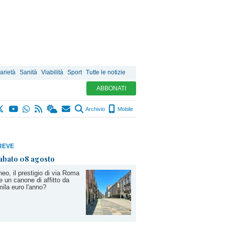
arietà
Sanità
Viabilità
Sport
Tutte le notizie
ABBONATI
Archivio
Mobile
REVE
abato 08 agosto
eo, il prestigio di via Roma
e un canone di affitto da
ila euro l'anno?