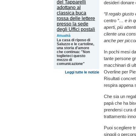
desideri donare 
“Il regalo giusto
centro
“… e in qu
aperti, più atten
cliente una cons
Attualità
anche per piccol
La casa di riposo di
Saluzzo e le cartoline,
una storia d'amore
In pochi mesi da
che continua: "Non
toglieteci questo
tante persone gr
mezzo di
comunicazione"
macchinari di ul
Overline per Pie
Leggi tutte le notizie
Risultati concre
respira appena s
Che sia un rega
papà che ha bis
prendersi cura d
trattamento inno
Puoi scegliere tr
singoli o percor