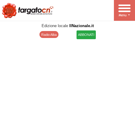
Edizione locale
IlNazionale.it
Radio Alba
ABBONATI