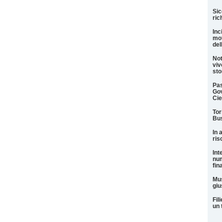
Sic
ric
Inc
mot
del
Not
viv
sto
Pas
Gov
Cie
Tor
Bus
In 
ris
Int
num
fin
Mus
giu
Fil
un 