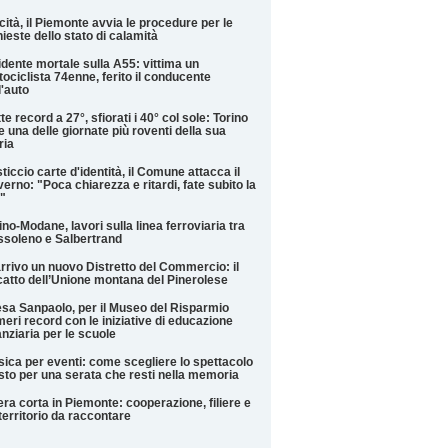
cità, il Piemonte avvia le procedure per le
hieste dello stato di calamità
idente mortale sulla A55: vittima un
ociclista 74enne, ferito il conducente
l'auto
te record a 27°, sfiorati i 40° col sole: Torino
e una delle giornate più roventi della sua
ria
ticcio carte d'identità, il Comune attacca il
erno: "Poca chiarezza e ritardi, fate subito la
"
ino-Modane, lavori sulla linea ferroviaria tra
soleno e Salbertrand
arrivo un nuovo Distretto del Commercio: il
catto dell’Unione montana del Pinerolese
esa Sanpaolo, per il Museo del Risparmio
eri record con le iniziative di educazione
anziaria per le scuole
ica per eventi: come scegliere lo spettacolo
sto per una serata che resti nella memoria
iera corta in Piemonte: cooperazione, filiere e
territorio da raccontare