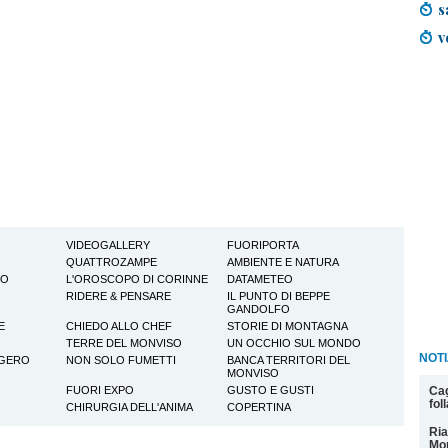
s
v
VIDEOGALLERY
FUORIPORTA
QUATTROZAMPE
AMBIENTE E NATURA
TO
L'OROSCOPO DI CORINNE
DATAMETEO
RIDERE & PENSARE
IL PUNTO DI BEPPE
GANDOLFO
E
CHIEDO ALLO CHEF
STORIE DI MONTAGNA
TERRE DEL MONVISO
UN OCCHIO SUL MONDO
NOTI
GGERO
NON SOLO FUMETTI
BANCA TERRITORI DEL
MONVISO
Cag
FUORI EXPO
GUSTO E GUSTI
fol
CHIRURGIA DELL'ANIMA
COPERTINA
Ria
Mon