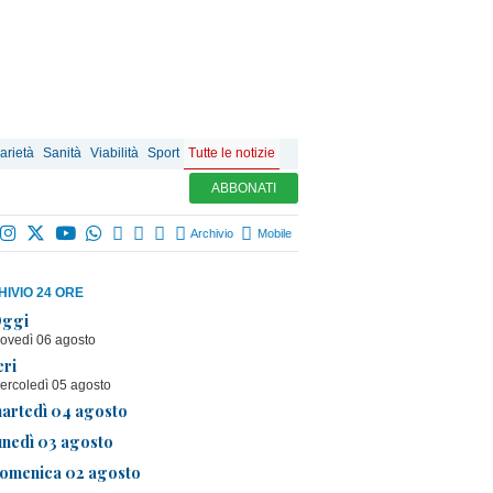
arietà
Sanità
Viabilità
Sport
Tutte le notizie
ABBONATI
Archivio
Mobile
IVIO 24 ORE
ggi
iovedì 06 agosto
eri
ercoledì 05 agosto
artedì 04 agosto
unedì 03 agosto
omenica 02 agosto