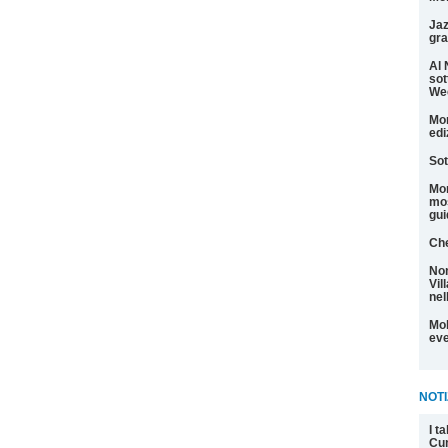
Jaz
gra
Al 
sot
We
Mon
edi
Sot
Mon
mos
gui
Che
Non
Vil
nel
Mol
eve
NOTI
I t
Cu