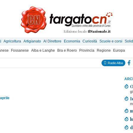
Edizione locale
IlNazionale.it
i
Agricoltura
Artigianato
Al Direttore
Economia
Curiosità
Scuole e corsi
Solid
anese
Fossanese
Alba e Langhe
Bra e Roero
Provincia
Regione
Europa
Radio Alba
ARCH
O
g
I
aprile
m
m
l
d