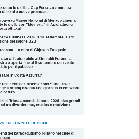
z sotto le stelle a Cap Ferrat: tre notti tra
ndi nomi e nuove promesse
Nouveau Musée National di Monaco cinema
to le stelle con "Memoria" di Apichatpong
erasethakul
aco Business 2026, il 18 settembre la 14ª
zione del salone B2B
tocosta …a cura di Ghjuvan Pasquale
aco & l'automobile al Grimaldi Forum: la
tra è aperta fino al 6 settembre con visite
date per il pubblico
 fare in Costa Azzurra?
 una semplice discesa: allo Stura River
lage il rafting diventa una giornata di emozioni
la natura
ini di Triora accende l’estate 2026: due grandi
nti tra divertimento, musica e tradizione
ZIE DA TORINO E REGIONE
alenti del paracadutismo brillano nel cielo di
miana