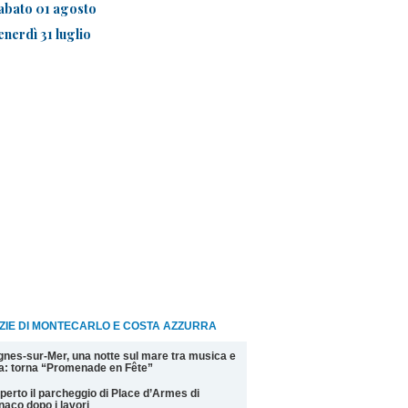
abato 01 agosto
enerdì 31 luglio
ZIE DI MONTECARLO E COSTA AZZURRA
nes-sur-Mer, una notte sul mare tra musica e
la: torna “Promenade en Fête”
perto il parcheggio di Place d’Armes di
aco dopo i lavori