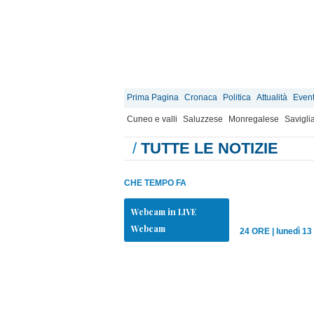
Prima Pagina
Cronaca
Politica
Attualità
Event
Cuneo e valli
Saluzzese
Monregalese
Savigli
/
TUTTE LE NOTIZIE
CHE TEMPO FA
Webcam in LIVE
Webcam
24 ORE
|
lunedì 13 