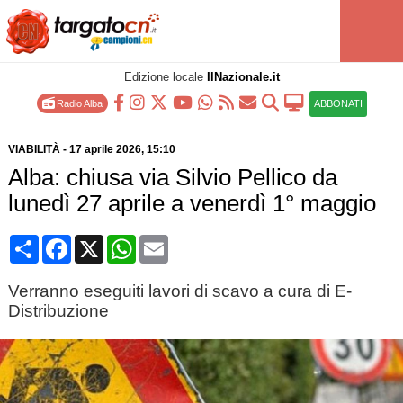
Edizione locale
IlNazionale.it
Radio Alba
ABBONATI
VIABILITÀ
-
17 aprile 2026
, 15:10
Alba: chiusa via Silvio Pellico da
lunedì 27 aprile a venerdì 1° maggio
Condividi
Facebook
X
WhatsApp
Email
Verranno eseguiti lavori di scavo a cura di E-
Distribuzione