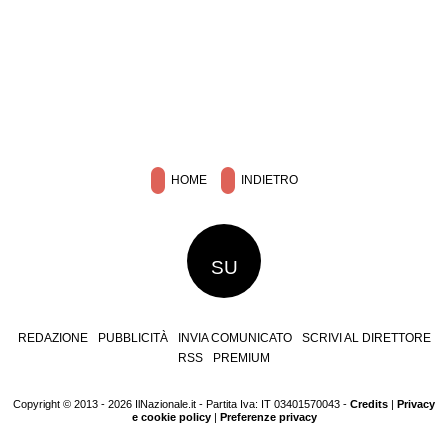
HOME
INDIETRO
SU
REDAZIONE
PUBBLICITÀ
INVIA COMUNICATO
SCRIVI AL DIRETTORE
RSS
PREMIUM
Copyright © 2013 - 2026 IlNazionale.it - Partita Iva: IT 03401570043 -
Credits
|
Privacy
e cookie policy
|
Preferenze privacy