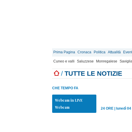
Prima Pagina
Cronaca
Politica
Attualità
Event
Cuneo e valli
Saluzzese
Monregalese
Savigli
/
TUTTE LE NOTIZIE
CHE TEMPO FA
Webcam in LIVE
Webcam
24 ORE
|
lunedì 04