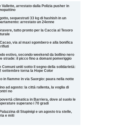
e Vallette, arrestato dalla Polizia pusher in
nopattino
gotto, sequestrati 33 kg di hashish in un
artamento: arrestato un 24enne
ravere, tutto pronto per la Caccia al Tesoro
turale
Cacao, via al maxi sgombero e alla bonifica
rifiuti
do estivo, secondo weekend da bollino nero
le strade: il picco fino a domani pomeriggio
 Comuni uniti sotto il segno della solidarietà:
12 settembre torna la Hope Color
o in fiamme in via Saorgio: paura nella notte
ino ad agosto: la città rallenta, la voglia di
ontri no
povertà climatica in Barriera, dove al suolo le
perature superano i 70 gradi
Palazzina di Stupinigi e un agosto tra stelle,
ria e miti