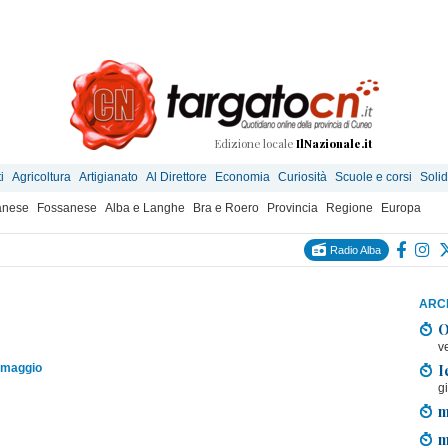
Edizione locale
IlNazionale.it
i
Agricoltura
Artigianato
Al Direttore
Economia
Curiosità
Scuole e corsi
Solid
anese
Fossanese
Alba e Langhe
Bra e Roero
Provincia
Regione
Europa
Radio Alba
ARCH
O
v
I
 maggio
g
m
m