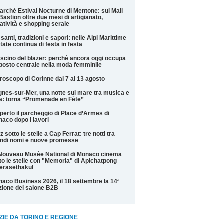
Marché Estival Nocturne di Mentone: sul Mail
Bastion oltre due mesi di artigianato,
atività e shopping serale
 santi, tradizioni e sapori: nelle Alpi Marittime
state continua di festa in festa
fascino del blazer: perché ancora oggi occupa
posto centrale nella moda femminile
roscopo di Corinne dal 7 al 13 agosto
nes-sur-Mer, una notte sul mare tra musica e
la: torna “Promenade en Fête”
perto il parcheggio di Place d’Armes di
aco dopo i lavori
z sotto le stelle a Cap Ferrat: tre notti tra
ndi nomi e nuove promesse
Nouveau Musée National di Monaco cinema
to le stelle con "Memoria" di Apichatpong
erasethakul
aco Business 2026, il 18 settembre la 14ª
zione del salone B2B
ZIE DA TORINO E REGIONE