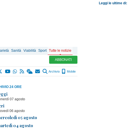
Leggi le ultime di:
arietà
Sanità
Viabilità
Sport
Tutte le notizie
ABBONATI
Archivio
Mobile
IVIO 24 ORE
ggi
enerdì 07 agosto
eri
iovedì 06 agosto
ercoledì 05 agosto
artedì 04 agosto