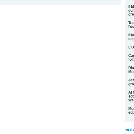
Il 
du 
cre
Tra
l'e
Il 
un 
L'O
Cag
fol
Ria
Mon
Jaz
gra
Al 
sot
We
Mon
edi
NOTI