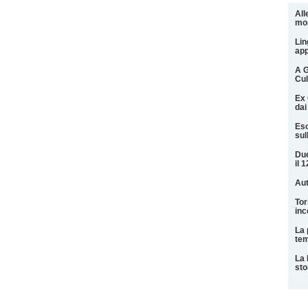
All
mo
Lin
app
A G
Cul
Ex 
dai 
Eso
sul
Due
il 
Aut
Tor
inc
La 
tem
La 
sto