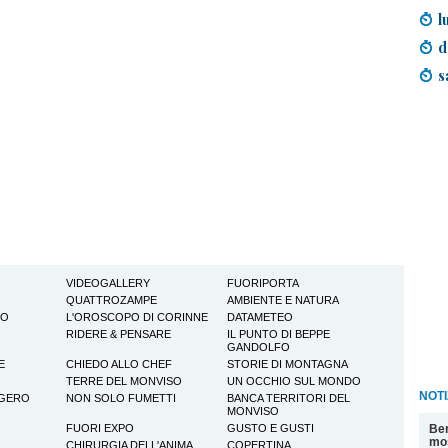
l
d
s
VIDEOGALLERY
FUORIPORTA
QUATTROZAMPE
AMBIENTE E NATURA
TO
L'OROSCOPO DI CORINNE
DATAMETEO
RIDERE & PENSARE
IL PUNTO DI BEPPE
GANDOLFO
E
CHIEDO ALLO CHEF
STORIE DI MONTAGNA
TERRE DEL MONVISO
UN OCCHIO SUL MONDO
NOTI
GGERO
NON SOLO FUMETTI
BANCA TERRITORI DEL
MONVISO
Ber
FUORI EXPO
GUSTO E GUSTI
mos
CHIRURGIA DELL'ANIMA
COPERTINA