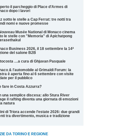
perto il parcheggio di Place d’Armes di
aco dopo i lavori
z sotto le stelle a Cap Ferrat: tre notti tra
ndi nomi e nuove promesse
Nouveau Musée National di Monaco cinema
to le stelle con "Memoria" di Apichatpong
erasethakul
aco Business 2026, il 18 settembre la 14ª
zione del salone B2B
tocosta …a cura di Ghjuvan Pasquale
aco & l'automobile al Grimaldi Forum: la
tra è aperta fino al 6 settembre con visite
date per il pubblico
 fare in Costa Azzurra?
 una semplice discesa: allo Stura River
lage il rafting diventa una giornata di emozioni
la natura
ini di Triora accende l’estate 2026: due grandi
nti tra divertimento, musica e tradizione
ZIE DA TORINO E REGIONE