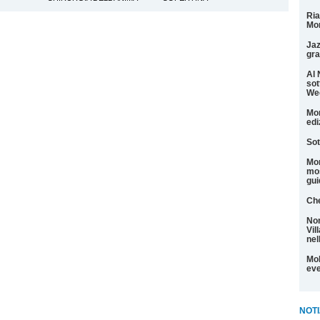
Ria
Mon
Jaz
gra
Al 
sot
We
Mon
edi
Sot
Mon
mos
gui
Che
Non
Vil
nel
Mol
eve
NOTI