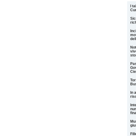
I t
Cu
Sic
ric
Inc
mot
del
Not
viv
sto
Pas
Gov
Cie
Tor
Bus
In 
ris
Int
num
fin
Mus
giu
Fil