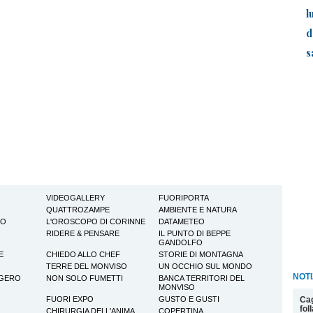
l
d
s
VIDEOGALLERY
FUORIPORTA
QUATTROZAMPE
AMBIENTE E NATURA
TO
L'OROSCOPO DI CORINNE
DATAMETEO
RIDERE & PENSARE
IL PUNTO DI BEPPE
GANDOLFO
E
CHIEDO ALLO CHEF
STORIE DI MONTAGNA
TERRE DEL MONVISO
UN OCCHIO SUL MONDO
NOTI
GGERO
NON SOLO FUMETTI
BANCA TERRITORI DEL
MONVISO
Cag
FUORI EXPO
GUSTO E GUSTI
fol
CHIRURGIA DELL'ANIMA
COPERTINA