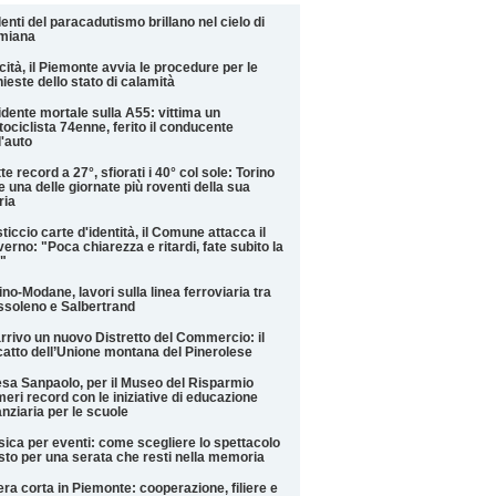
alenti del paracadutismo brillano nel cielo di
miana
cità, il Piemonte avvia le procedure per le
hieste dello stato di calamità
idente mortale sulla A55: vittima un
ociclista 74enne, ferito il conducente
l'auto
te record a 27°, sfiorati i 40° col sole: Torino
e una delle giornate più roventi della sua
ria
ticcio carte d'identità, il Comune attacca il
erno: "Poca chiarezza e ritardi, fate subito la
"
ino-Modane, lavori sulla linea ferroviaria tra
soleno e Salbertrand
arrivo un nuovo Distretto del Commercio: il
catto dell’Unione montana del Pinerolese
esa Sanpaolo, per il Museo del Risparmio
eri record con le iniziative di educazione
anziaria per le scuole
ica per eventi: come scegliere lo spettacolo
sto per una serata che resti nella memoria
iera corta in Piemonte: cooperazione, filiere e