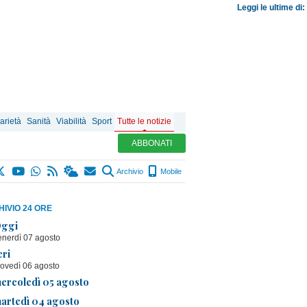
Leggi le ultime di:
arietà
Sanità
Viabilità
Sport
Tutte le notizie
ABBONATI
Archivio
Mobile
IVIO 24 ORE
ggi
enerdì 07 agosto
eri
iovedì 06 agosto
ercoledì 05 agosto
artedì 04 agosto