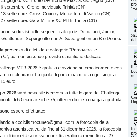
21 giugno: XC Trofeo Del Bono e Piazza, Gorzegno (CN)
pro
6 settembre: Crono Individuale Trinità (CN)
“Fu
13 settembre: Cross Country Monastero di Vasco (CN)
27 settembre: Gara MTB e XC MTB Trinità (CN)
ranno suddivisi nelle seguenti categorie: Debuttanti, Junior,
Sic
i, Gentleman, Supergentleman A, Supergentleman B e Donne.
ric
la presenza di atleti delle categorie “Primavera” e
 C”, pur non essendo previste classifiche dedicate.
Il 
 Challenge MTB 2026 è gratuita e avviene automaticamente con
Lou
 gare in calendario. La quota di partecipazione a ogni singola
su
 15 euro.
gio 2026
sarà possibile iscriversi a tutte le gare del Challenge
Con
onale di 60 euro anziché 75, ottenendo così una gara gratuita.
Reg
ssono essere effettuate:
nviando a ccciclismocuneo@gmail.com la fotocopia della
ortiva agonistica valida fino al 31 dicembre 2026, la fotocopia
Inc
pro
icato di idoneità sportiva agonistica valido almeno fino al 27