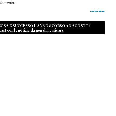
olamento.
redazione
 COSA È SUCCESSO L’ANNO SCORSO AD AGOSTO?
cast con le notizie da non dimenticare