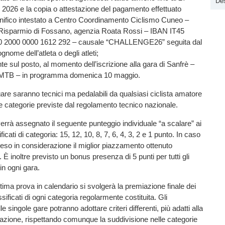
Des
2026 e la copia o attestazione del pagamento effettuato
onifico intestato a Centro Coordinamento Ciclismo Cuneo –
Risparmio di Fossano, agenzia Roata Rossi – IBAN IT45
 2000 0000 1612 292 – causale “CHALLENGE26” seguita dal
nome dell’atleta o degli atleti;
te sul posto, al momento dell’iscrizione alla gara di Sanfrè –
TB – in programma domenica 10 maggio.
 gare saranno tecnici ma pedalabili da qualsiasi ciclista amatore
e categorie previste dal regolamento tecnico nazionale.
errà assegnato il seguente punteggio individuale “a scalare” ai
ficati di categoria: 15, 12, 10, 8, 7, 6, 4, 3, 2 e 1 punto. In caso
preso in considerazione il miglior piazzamento ottenuto
. È inoltre previsto un bonus presenza di 5 punti per tutti gli
i in ogni gara.
ltima prova in calendario si svolgerà la premiazione finale dei
sificati di ogni categoria regolarmente costituita. Gli
le singole gare potranno adottare criteri differenti, più adatti alla
azione, rispettando comunque la suddivisione nelle categorie