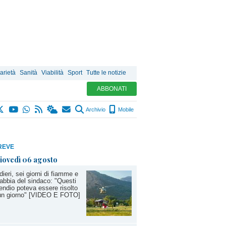
arietà
Sanità
Viabilità
Sport
Tutte le notizie
ABBONATI
Archivio
Mobile
REVE
iovedì 06 agosto
dieri, sei giorni di fiamme e
rabbia del sindaco: "Questi
endio poteva essere risolto
 un giorno" [VIDEO E FOTO]