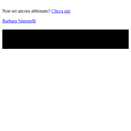
Non sei ancora abbonato?
Clicca qui
Barbara Simonelli
TI RICORDI COSA È SUCCESSO L’ANNO
SCORSO AD AGOSTO?
Ascolta il podcast con le notizie da non dimenticare