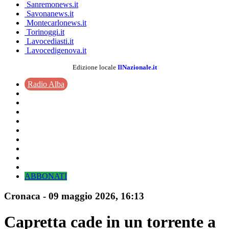
Sanremonews.it
Savonanews.it
Montecarlonews.it
Torinoggi.it
Lavocediasti.it
Lavocedigenova.it
Edizione locale
IlNazionale.it
Radio Alba
ABBONATI
Cronaca
-
09 maggio 2026
, 16:13
Capretta cade in un torrente a