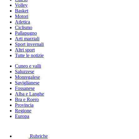
Volley
Basket
Motori
Atletica
Ciclismo
Pallapugno
Arti marziali
Sport invernali
Altri sport
Tutte le notizie
Cuneo e valli
Saluzzese
Monregalese
Saviglianese
Fossanese
Alba e Langhe
Bra e Roero
Provincia
Regione
Europa
Rubriche