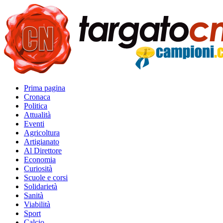
Prima pagina
Cronaca
Politica
Attualità
Eventi
Agricoltura
Artigianato
Al Direttore
Economia
Curiosità
Scuole e corsi
Solidarietà
Sanità
Viabilità
Sport
Calcio