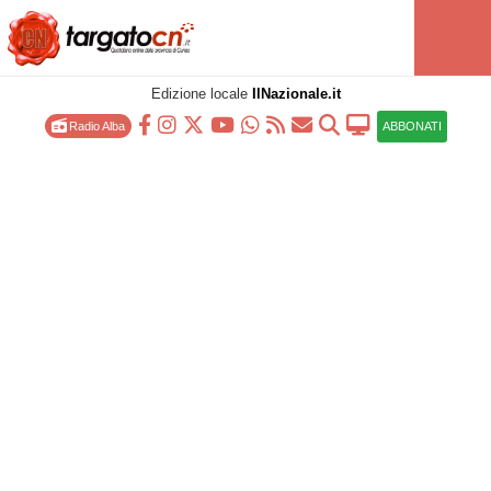
Edizione locale
IlNazionale.it
Radio Alba
ABBONATI