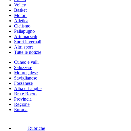
Volley
Basket
Motori
Atletica
Ciclismo
Pallapugno
Arti marziali
Sport invernali
Altri sport
Tutte le notizie
Cuneo e valli
Saluzzese
Monregalese
Saviglianese
Fossanese
Alba e Langhe
Bra e Roero
Provincia
Regione
Europa
Rubriche