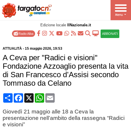
Edizione locale
IlNazionale.it
Radio Alba
ABBONATI
ATTUALITÀ
-
15 maggio 2026
, 19:53
A Ceva per "Radici e visioni"
Fondazione Azzoaglio presenta la vita
di San Francesco d’Assisi secondo
Tommaso da Celano
Condividi
Facebook
X
WhatsApp
Email
Giovedì 21 maggio alle 18 a Ceva la
presentazione nell’ambito della rassegna “Radici
e visioni”