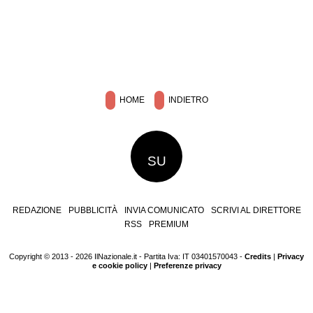
HOME
INDIETRO
SU
REDAZIONE
PUBBLICITÀ
INVIA COMUNICATO
SCRIVI AL DIRETTORE
RSS
PREMIUM
Copyright © 2013 - 2026 IlNazionale.it - Partita Iva: IT 03401570043 -
Credits
|
Privacy
e cookie policy
|
Preferenze privacy