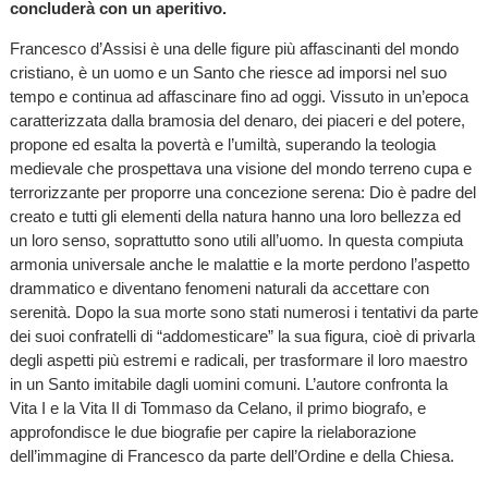
concluderà con un aperitivo.
Francesco d’Assisi è una delle figure più affascinanti del mondo
cristiano, è un uomo e un Santo che riesce ad imporsi nel suo
tempo e continua ad affascinare fino ad oggi. Vissuto in un’epoca
caratterizzata dalla bramosia del denaro, dei piaceri e del potere,
propone ed esalta la povertà e l’umiltà, superando la teologia
medievale che prospettava una visione del mondo terreno cupa e
terrorizzante per proporre una concezione serena: Dio è padre del
creato e tutti gli elementi della natura hanno una loro bellezza ed
un loro senso, soprattutto sono utili all’uomo. In questa compiuta
armonia universale anche le malattie e la morte perdono l’aspetto
drammatico e diventano fenomeni naturali da accettare con
serenità. Dopo la sua morte sono stati numerosi i tentativi da parte
dei suoi confratelli di “addomesticare” la sua figura, cioè di privarla
degli aspetti più estremi e radicali, per trasformare il loro maestro
in un Santo imitabile dagli uomini comuni. L’autore confronta la
Vita I e la Vita II di Tommaso da Celano, il primo biografo, e
approfondisce le due biografie per capire la rielaborazione
dell’immagine di Francesco da parte dell’Ordine e della Chiesa.