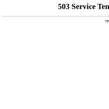
503 Service Te
op