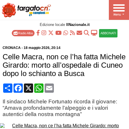
Edizione locale
IlNazionale.it
Radio Alba
ABBONATI
CRONACA
-
18 maggio 2026
, 20:14
Celle Macra, non ce l’ha fatta Michele
Girardo: morto all’ospedale di Cuneo
dopo lo schianto a Busca
Condividi
Facebook
X
WhatsApp
Email
Il sindaco Michele Fortunato ricorda il giovane:
“Amava profondamente l’alpeggio e i valori
autentici della nostra montagna”