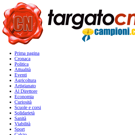
Prima pagina
Cronaca
Politica
Attualità
Eventi
Agricoltura
Artigianato
Al Direttore
Economia
Curiosità
Scuole e corsi
Solidarietà
Sanità
Viabilità
Sport
Calcio