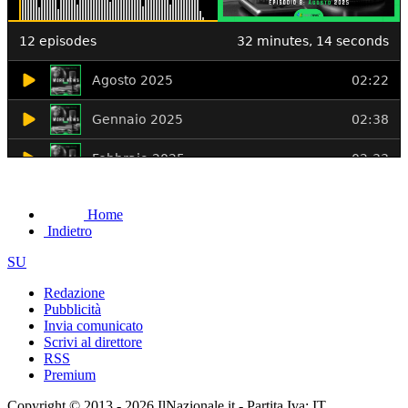
Home
Indietro
SU
Redazione
Pubblicità
Invia comunicato
Scrivi al direttore
RSS
Premium
Copyright © 2013 - 2026 IlNazionale.it - Partita Iva: IT