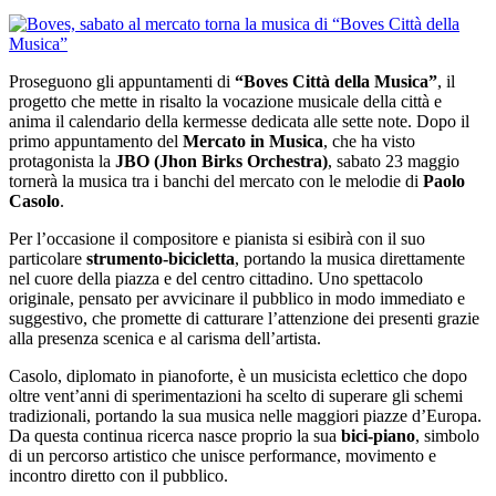
Proseguono gli appuntamenti di
“Boves Città della Musica”
, il
progetto che mette in risalto la vocazione musicale della città e
anima il calendario della kermesse dedicata alle sette note. Dopo il
primo appuntamento del
Mercato in Musica
, che ha visto
protagonista la
JBO (Jhon Birks Orchestra)
, sabato 23 maggio
tornerà la musica tra i banchi del mercato con le melodie di
Paolo
Casolo
.
Per l’occasione il compositore e pianista si esibirà con il suo
particolare
strumento-bicicletta
, portando la musica direttamente
nel cuore della piazza e del centro cittadino. Uno spettacolo
originale, pensato per avvicinare il pubblico in modo immediato e
suggestivo, che promette di catturare l’attenzione dei presenti grazie
alla presenza scenica e al carisma dell’artista.
Casolo, diplomato in pianoforte, è un musicista eclettico che dopo
oltre vent’anni di sperimentazioni ha scelto di superare gli schemi
tradizionali, portando la sua musica nelle maggiori piazze d’Europa.
Da questa continua ricerca nasce proprio la sua
bici-piano
, simbolo
di un percorso artistico che unisce performance, movimento e
incontro diretto con il pubblico.