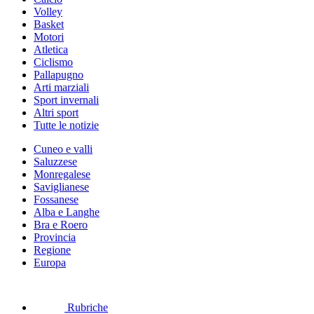
Volley
Basket
Motori
Atletica
Ciclismo
Pallapugno
Arti marziali
Sport invernali
Altri sport
Tutte le notizie
Cuneo e valli
Saluzzese
Monregalese
Saviglianese
Fossanese
Alba e Langhe
Bra e Roero
Provincia
Regione
Europa
Rubriche