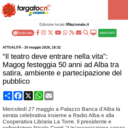
Edizione locale
IlNazionale.it
Radio Alba
ABBONATI
ATTUALITÀ
-
20 maggio 2026
, 18:32
“Il teatro deve entrare nella vita”:
Magog festeggia 50 anni ad Alba tra
satira, ambiente e partecipazione del
pubblico
Condividi
Facebook
X
WhatsApp
Email
Mercoledì 27 maggio a Palazzo Banca d’Alba la
serata celebrativa insieme a Radio Alba e alla
Cooperativa Libraria La Torre. Il presidente e
cofondatore Nicola Conti: “Un’associazione senza