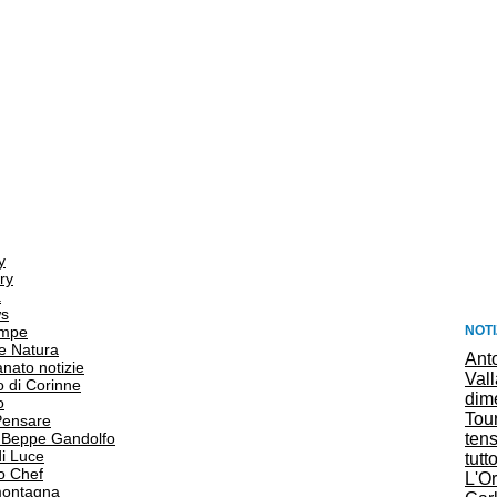
y
ry
a
s
NOTI
ampe
e Natura
Anto
anato notizie
Vall
o di Corinne
dim
o
Tou
Pensare
ten
i Beppe Gandolfo
i Luce
tutt
o Chef
L'O
 montagna