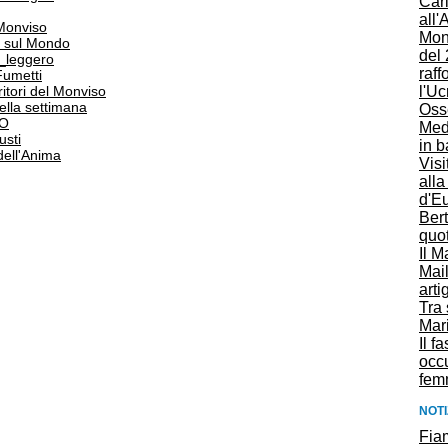
Car
all'
 Monviso
Mon
 sul Mondo
del 
o_leggero
raff
Fumetti
l'Uc
itori del Monviso
 della settimana
Oss
PO
Med
usti
in b
dell'Anima
Visi
alla
d'E
Ber
quot
Il M
Mail
arti
Tra 
Mari
Il f
occ
fem
NOTI
Fia