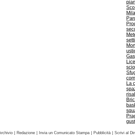
pian
Scon
Mila
Parc
Proc
sec
Mete
set
Mort
usti
Gas
Lice
scio
Sfug
com
La c
spaz
risa
Bric
bas
squ
Prag
gus
Archivio
|
Redazione
|
Invia un Comunicato Stampa
|
Pubblicità
|
Scrivi al Dir