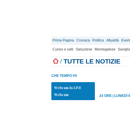
Prima Pagina
Cronaca
Politica
Attualità
Event
Cuneo e valli
Saluzzese
Monregalese
Savigli
/
TUTTE LE NOTIZIE
CHE TEMPO FA
Webcam in LIVE
Webcam
24 ORE
|
LUNEDÌ 