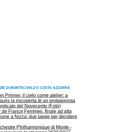
ZIE DI MONTECARLO E COSTA AZZURRA
n Prinner, il cielo come atelier: a
auris la riscoperta di un protagonista
enticato del Novecento (Foto)
r de France Femmes, finale ad alta
sione a Nizza: due tappe per decidere
o
rchestre Philharmonique di Monte -