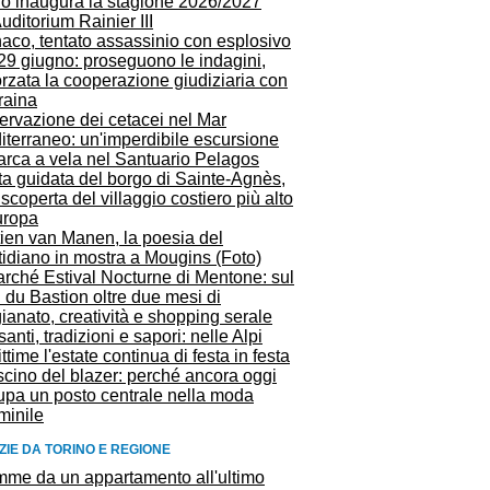
lo inaugura la stagione 2026/2027
Auditorium Rainier III
aco, tentato assassinio con esplosivo
29 giugno: proseguono le indagini,
orzata la cooperazione giudiziaria con
raina
ervazione dei cetacei nel Mar
iterraneo: un'imperdibile escursione
arca a vela nel Santuario Pelagos
ta guidata del borgo di Sainte-Agnès,
 scoperta del villaggio costiero più alto
uropa
tien van Manen, la poesia del
idiano in mostra a Mougins (Foto)
arché Estival Nocturne di Mentone: sul
 du Bastion oltre due mesi di
gianato, creatività e shopping serale
santi, tradizioni e sapori: nelle Alpi
ttime l'estate continua di festa in festa
ascino del blazer: perché ancora oggi
upa un posto centrale nella moda
minile
ZIE DA TORINO E REGIONE
mme da un appartamento all'ultimo