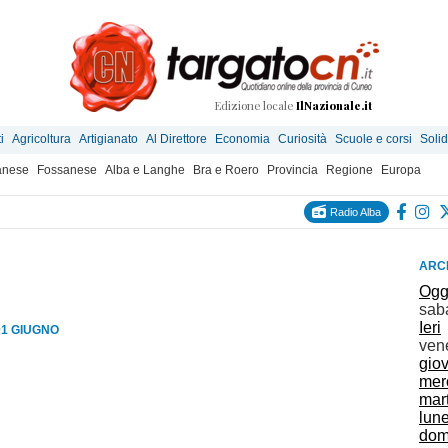
Edizione locale
IlNazionale.it
i
Agricoltura
Artigianato
Al Direttore
Economia
Curiosità
Scuole e corsi
Solid
anese
Fossanese
Alba e Langhe
Bra e Roero
Provincia
Regione
Europa
Radio Alba
ARCH
Ogg
sab
Ieri
01 GIUGNO
ven
gio
mer
mar
lun
dom