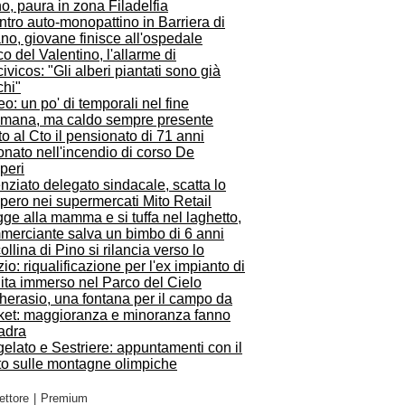
o, paura in zona Filadelfia
tro auto-monopattino in Barriera di
no, giovane finisce all'ospedale
o del Valentino, l'allarme di
ivicos: "Gli alberi piantati sono già
chi"
o: un po' di temporali nel fine
timana, ma caldo sempre presente
o al Cto il pensionato di 71 anni
onato nell'incendio di corso De
peri
nziato delegato sindacale, scatta lo
pero nei supermercati Mito Retail
ge alla mamma e si tuffa nel laghetto,
merciante salva un bimbo di 6 anni
ollina di Pino si rilancia verso lo
io: riqualificazione per l'ex impianto di
lita immerso nel Parco del Cielo
herasio, una fontana per il campo da
ket: maggioranza e minoranza fanno
adra
elato e Sestriere: appuntamenti con il
to sulle montagne olimpiche
ettore
|
Premium