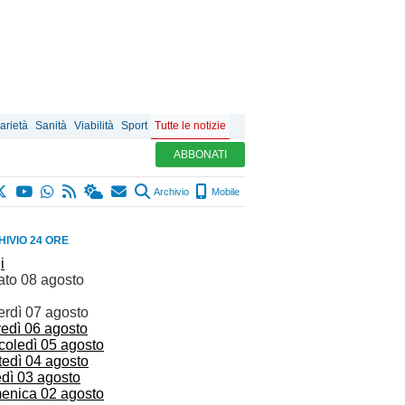
arietà
Sanità
Viabilità
Sport
Tutte le notizie
ABBONATI
Archivio
Mobile
IVIO 24 ORE
i
ato 08 agosto
erdì 07 agosto
vedì 06 agosto
coledì 05 agosto
tedì 04 agosto
edì 03 agosto
enica 02 agosto