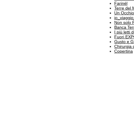
Farinél
Terre del
Un Occhio
io_viaggi
Non solo 
Banca Terr
I più letti
Fuori EX
Gusto e G
Chirurgia 
Copertina