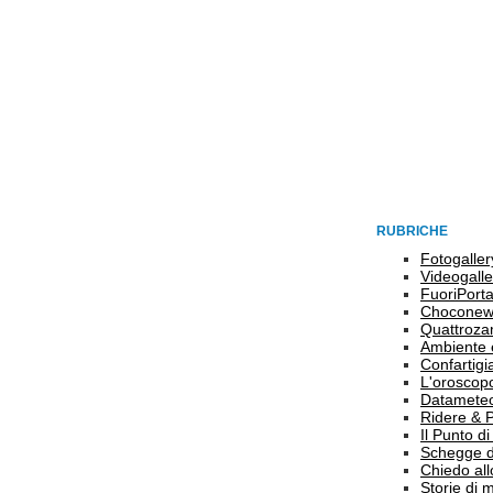
RUBRICHE
Fotogaller
Videogalle
FuoriPort
Choconew
Quattroz
Ambiente 
Confartigi
L'oroscop
Datamete
Ridere & 
Il Punto d
Schegge d
Chiedo all
Storie di