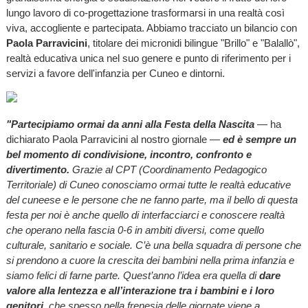
lungo lavoro di co-progettazione trasformarsi in una realtà così
viva, accogliente e partecipata. Abbiamo tracciato un bilancio con
Paola Parravicini
, titolare dei micronidi bilingue "Brillo" e "Balallò",
realtà educativa unica nel suo genere e punto di riferimento per i
servizi a favore dell'infanzia per Cuneo e dintorni.
"Partecipiamo ormai da anni alla Festa della Nascita
— ha
dichiarato Paola Parravicini al nostro giornale —
ed è sempre un
bel momento di condivisione, incontro, confronto e
divertimento.
Grazie al CPT (Coordinamento Pedagogico
Territoriale) di Cuneo conosciamo ormai tutte le realtà educative
del cuneese e le persone che ne fanno parte, ma il bello di questa
festa per noi è anche quello di interfacciarci e conoscere realtà
che operano nella fascia 0-6 in ambiti diversi, come quello
culturale, sanitario e sociale. C’è una bella squadra di persone che
si prendono a cuore la crescita dei bambini nella prima infanzia e
siamo felici di farne parte. Quest’anno l’idea era quella di
dare
valore alla lentezza e all’interazione tra i bambini e i loro
genitori,
che spesso nella frenesia delle giornate viene a