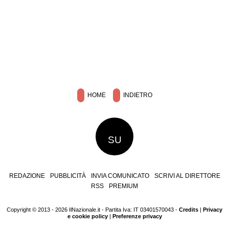
HOME
INDIETRO
SU
REDAZIONE
PUBBLICITÀ
INVIA COMUNICATO
SCRIVI AL DIRETTORE
RSS
PREMIUM
Copyright © 2013 - 2026 IlNazionale.it - Partita Iva: IT 03401570043 -
Credits
|
Privacy
e cookie policy
|
Preferenze privacy