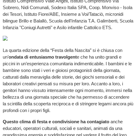
Istituto Comprensivo Viale Angeli, Istituto Comprensivo Via
Sobrero, Nidi Comunali, Sodexo Italia SPA, Coop. Monviso - Isola
dei Tesori, Istituto Fiore/ABE, Insieme a Voi/Tataciò, micronidi
bilingue Brillo e Balallò, Scuola dell'Infanzia T.A. Galimberti, Scuola
Infanzia "Coniugi Autretti" e Asilo infantile Cattolico ETS.
La quarta edizione della “Festa della Nascita” si è chiusa con
un’
ondata di entusiasmo travolgent
e che ha unito grandi e
piccini in un’esperienza comunitaria indimenticabile. I bambini e le
bambine sono stati i veri e gioiosi protagonisti della giornata,
catturati dalla meraviglia delle storie, dei giochi sensoriali e dei
laboratori creativi pensati su misura per loro. Accanto a loro, i
genitori hanno vissuto intensamente ogni momento, immersi nella
bellezza di una giornata speciale che ha permesso di accendere
la scintilla della scoperta reciproca e di stringere legami ancora più
profondi con i propri figli.
Questo clima di festa e condivisione ha contagiato
anche
educatori, operatori culturali, sociali e sanitari, animati da una
grandissima energia e soddisfazione nel vedere il frutto del loro