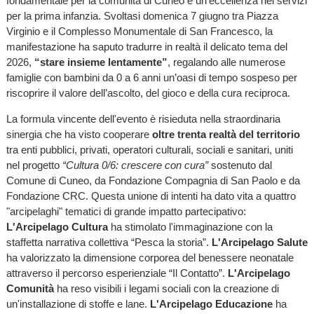
fondamentale per la comunità di Cuneo e un'eccellenza nei servizi
per la prima infanzia. Svoltasi domenica 7 giugno tra Piazza
Virginio e il Complesso Monumentale di San Francesco, la
manifestazione ha saputo tradurre in realtà il delicato tema del
2026,
“stare insieme lentamente”
, regalando alle numerose
famiglie con bambini da 0 a 6 anni un’oasi di tempo sospeso per
riscoprire il valore dell’ascolto, del gioco e della cura reciproca.
La formula vincente dell'evento è risieduta nella straordinaria
sinergia che ha visto cooperare
oltre trenta realtà del territorio
tra enti pubblici, privati, operatori culturali, sociali e sanitari, uniti
nel progetto
“Cultura 0/6: crescere con cura”
sostenuto dal
Comune di Cuneo, da Fondazione Compagnia di San Paolo e da
Fondazione CRC. Questa unione di intenti ha dato vita a quattro
"arcipelaghi" tematici di grande impatto partecipativo:
L'Arcipelago Cultura
ha stimolato l'immaginazione con la
staffetta narrativa collettiva “Pesca la storia”.
L'Arcipelago Salute
ha valorizzato la dimensione corporea del benessere neonatale
attraverso il percorso esperienziale “Il Contatto”.
L'Arcipelago
Comunità
ha reso visibili i legami sociali con la creazione di
un'installazione di stoffe e lane.
L'Arcipelago Educazione
ha