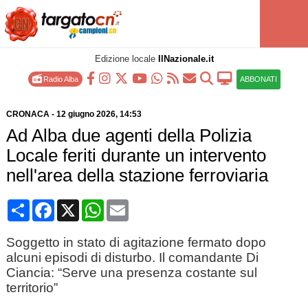
Edizione locale
IlNazionale.it
Radio Alba
ABBONATI
CRONACA
-
12 giugno 2026
, 14:53
Ad Alba due agenti della Polizia
Locale feriti durante un intervento
nell'area della stazione ferroviaria
Condividi
Facebook
X
WhatsApp
Email
Soggetto in stato di agitazione fermato dopo
alcuni episodi di disturbo. Il comandante Di
Ciancia: “Serve una presenza costante sul
territorio”