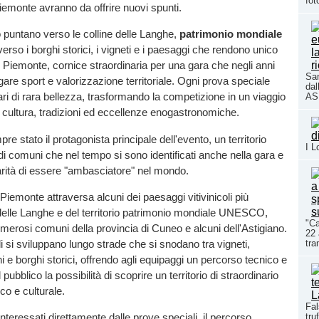
fot
emonte avranno da offrire nuovi spunti.
so puntano verso le colline delle Langhe,
patrimonio mondiale
erso i borghi storici, i vigneti e i paesaggi che rendono unico
 Piemonte, cornice straordinaria per una gara che negli anni
San
are sport e valorizzazione territoriale. Ogni prova speciale
dal
ri di rara bellezza, trasformando la competizione in un viaggio
ASL
cultura, tradizioni ed eccellenze enogastronomiche.
mpre stato il protagonista principale dell'evento, un territorio
I L
 di comuni che nel tempo si sono identificati anche nella gara e
arità di essere "ambasciatore" nel mondo.
Piemonte attraversa alcuni dei paesaggi vitivinicoli più
delle Langhe e del territorio patrimonio mondiale UNESCO,
"Ca
erosi comuni della provincia di Cuneo e alcuni dell'Astigiano.
22 
i si sviluppano lungo strade che si snodano tra vigneti,
tra
i e borghi storici, offrendo agli equipaggi un percorso tecnico e
 pubblico la possibilità di scoprire un territorio di straordinario
ico e culturale.
Fal
nteressati direttamente dalle prove speciali, il percorso
tru