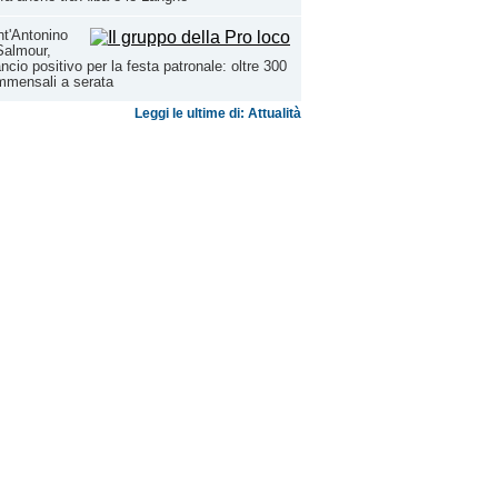
t'Antonino
Salmour,
ancio positivo per la festa patronale: oltre 300
mmensali a serata
Leggi le ultime di: Attualità