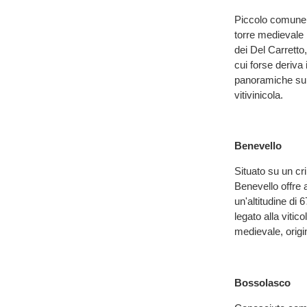
Piccolo comune co
torre medievale 
dei Del Carretto
cui forse deriva 
panoramiche sull
vitivinicola.
Benevello
Situato su un cr
Benevello offre a
un'altitudine di 
legato alla vitico
medievale, origin
Bossolasco