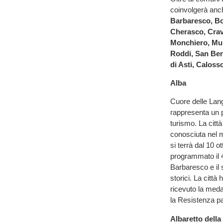
coinvolgerà anche
Barbaresco, Bo
Cherasco, Crav
Monchiero, Mur
Roddi, San Ben
di Asti, Caloss
Alba
Cuore delle Langh
rappresenta un pu
turismo. La citt
conosciuta nel m
si terrà dal 10 o
programmato il 4 
Barbaresco e il 
storici. La città
ricevuto la medag
la Resistenza pa
Albaretto della