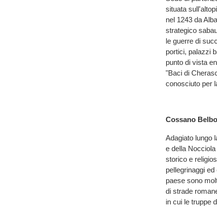
situata sull'alt
nel 1243 da Alb
strategico sabau
le guerre di suc
portici, palazzi
punto di vista e
"Baci di Cherasco
conosciuto per 
Cossano Belb
Adagiato lungo l
e della Nocciol
storico e religi
pellegrinaggi ed
paese sono molto
di strade romane 
in cui le truppe 