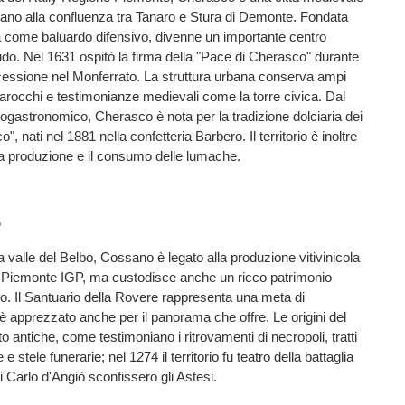
opiano alla confluenza tra Tanaro e Stura di Demonte. Fondata
a come baluardo difensivo, divenne un importante centro
do. Nel 1631 ospitò la firma della "Pace di Cherasco" durante
cessione nel Monferrato. La struttura urbana conserva ampi
 barocchi e testimonianze medievali come la torre civica. Dal
nogastronomico, Cherasco è nota per la tradizione dolciaria dei
", nati nel 1881 nella confetteria Barbero. Il territorio è inoltre
la produzione e il consumo delle lumache.
o
a valle del Belbo, Cossano è legato alla produzione vitivinicola
a Piemonte IGP, ma custodisce anche un ricco patrimonio
oso. Il Santuario della Rovere rappresenta una meta di
 è apprezzato anche per il panorama che offre. Le origini del
 antiche, come testimoniano i ritrovamenti di necropoli, tratti
e stele funerarie; nel 1274 il territorio fu teatro della battaglia
di Carlo d'Angiò sconfissero gli Astesi.