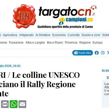
i
Agricoltura
Artigianato
Al Direttore
Economia
Curiosità
Scuole e corsi
Solid
anese
Fossanese
Alba e Langhe
Bra e Roero
Provincia
Regione
Europa
Radio Alba
glio 2026, 16:01
IN B
 / Le colline UNESCO
g
iano il Rally Regione
Lud
Alb
te
il 
co
book
X
Print
WhatsApp
Email