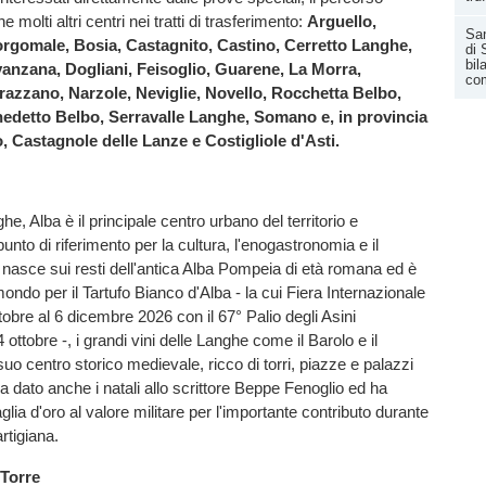
 molti altri centri nei tratti di trasferimento:
Arguello,
San
rgomale, Bosia, Castagnito, Castino, Cerretto Langhe,
di 
bil
anzana, Dogliani, Feisoglio, Guarene, La Morra,
co
azzano, Narzole, Neviglie, Novello, Rocchetta Belbo,
edetto Belbo, Serravalle Langhe, Somano e, in provincia
o, Castagnole delle Lanze e Costigliole d'Asti.
e, Alba è il principale centro urbano del territorio e
nto di riferimento per la cultura, l'enogastronomia e il
à nasce sui resti dell'antica Alba Pompeia di età romana ed è
ondo per il Tartufo Bianco d'Alba - la cui Fiera Internazionale
ttobre al 6 dicembre 2026 con il 67° Palio degli Asini
ottobre -, i grandi vini delle Langhe come il Barolo e il
suo centro storico medievale, ricco di torri, piazze e palazzi
 ha dato anche i natali allo scrittore Beppe Fenoglio ed ha
lia d'oro al valore militare per l'importante contributo durante
rtigiana.
 Torre