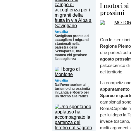
I motori si
prossimi
Attualità
Savigliano pronta ad
Con le iscrizioni
accogliere i migranti
stagionali nella
Regione Piemo
palestra della
Schiaparelli, ma
che porterà ad ac
manca chi gestisce
agosto prossim
l’accoglienza
palcoscenico di 
del territorio
Attualità
La competizione
Dall’overtourism al
turismo di prossimità
appuntamento d
in Langa e Roero per
Sparco e quart
un ritorno alle radici
campionati sono 
RomaCapitale ha 
per lui dopo la T
invece toscano,
molti argomenti 