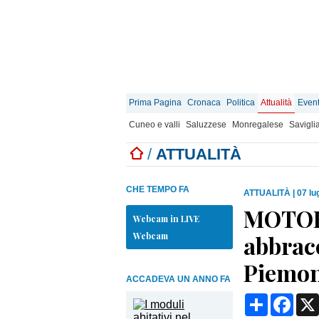
Prima Pagina
Cronaca
Politica
Attualità
Event
Cuneo e valli
Saluzzese
Monregalese
Savigli
/
ATTUALITÀ
CHE TEMPO FA
ATTUALITÀ
|
07 lu
MOTORI
Webcam in LIVE
Webcam
abbracc
Piemon
ACCADEVA UN ANNO FA
Condividi
Face