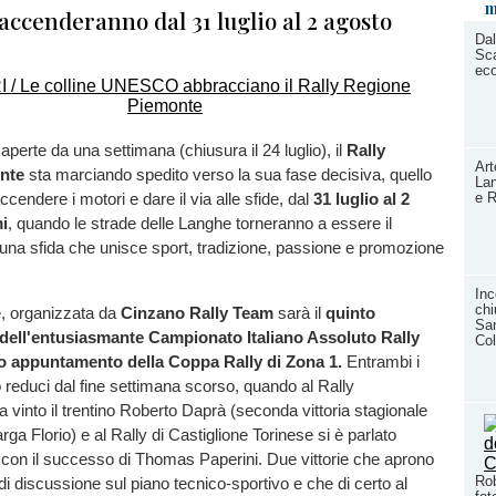
m
 accenderanno dal 31 luglio al 2 agosto
Dal
Sca
ec
 aperte da una settimana (chiusura il 24 luglio), il
Rally
Art
nte
sta marciando spedito verso la sua fase decisiva, quello
Lan
cendere i motori e dare il via alle sfide, dal
31 luglio al 2
e R
i
, quando le strade delle Langhe torneranno a essere il
una sfida che unisce sport, tradizione, passione e promozione
Inc
chi
, organizzata da
Cinzano Rally Team
sarà il
quinto
San
ell'entusiasmante Campionato Italiano Assoluto Rally
Col
o appuntamento della Coppa Rally di Zona 1.
Entrambi i
reduci dal fine settimana scorso, quando al Rally
vinto il trentino Roberto Daprà (seconda vittoria stagionale
arga Florio) e al Rally di Castiglione Torinese si è parlato
 con il successo di Thomas Paperini. Due vittorie che aprono
Rob
di discussione sul piano tecnico-sportivo e che di certo al