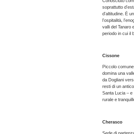
Conosciuto come
soprattutto d'est
d'altitudine. È u
l'ospitalità, l'e
valli del Tanaro
periodo in cui il
Cissone
Piccolo comune a
domina una valle
da Dogliani vers
resti di un antic
Santa Lucia – e
rurale e tranquill
Cherasco
Sede di partenz