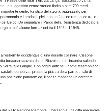
 "il Paese delle rose" nell'Alta Langa, Bossolasco vanta
ate un suggestivo centro storico fiorito a oltre 700 metri
n importante centro turistico della zona, apprezzato per
nogastronomia e i prodotti tipici, con un fascino romantico tra le
 e del Belbo. Da segnalare il Parco della Resistenza dedicato al
 borgo ospitò alcune formazioni tra il 1943 e il 1945.
ll'estremità occidentale di una dorsale collinare, Cissone
tta boscosa scavata dal rio Riavolo che si incontra salendo
o Serravalle Langhe. Con origini antiche – come testimoniano i
o castello conservati presso la piazza della parrocchiale di
 una posizione panoramica, il paese mantiene un carattere
o.
a del Rally Regione Piemonte, Cherasco è una città medievale