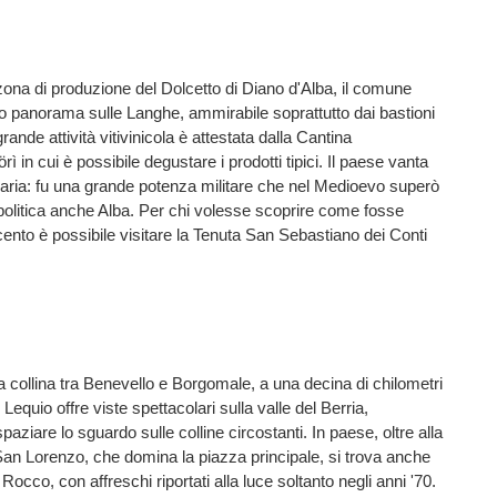
zona di produzione del Dolcetto di Diano d'Alba, il comune
 panorama sulle Langhe, ammirabile soprattutto dai bastioni
grande attività vitivinicola è attestata dalla Cantina
 in cui è possibile degustare i prodotti tipici. Il paese vanta
naria: fu una grande potenza militare che nel Medioevo superò
olitica anche Alba. Per chi volesse scoprire come fosse
cento è possibile visitare la Tenuta San Sebastiano dei Conti
ta collina tra Benevello e Borgomale, a una decina di chilometri
Lequio offre viste spettacolari sulla valle del Berria,
aziare lo sguardo sulle colline circostanti. In paese, oltre alla
San Lorenzo, che domina la piazza principale, si trova anche
 Rocco, con affreschi riportati alla luce soltanto negli anni '70.