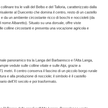
llinare tra le valli del Belbo e del Talloria, caratterizzato dalla
risalente al Duecento che domina il centro, resto di un castello
, e da un ambiente circostante ricco di boschi e noccioleti (da
il nome Albaretto). Situato su una dorsale, offre viste
e colline circostanti e presenta una vocazione agricola e
inale panoramico tra la Langa del Barbaresco e l'Alta Langa,
mpie vedute sulle colline vitate e sulle Alpi, grazie a
671 metri. Il centro conserva il fascino di un piccolo borgo rurale
ltura e alla produzione di nocciole; il simbolo è il castello
ario dell'XI secolo e poi trasformato.