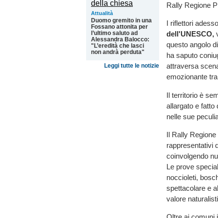
Rally Regione Pi
Attualità
Duomo gremito in una
I riflettori ades
Fossano attonita per
l’ultimo saluto ad
dell'UNESCO,
v
Alessandra Balocco:
questo angolo di
"L’eredità che lasci
non andrà perduta"
ha saputo coniug
attraversa scena
Leggi tutte le notizie
emozionante tra 
Il territorio è se
allargato e fatto
nelle sue peculi
Il Rally Regione 
rappresentativi 
coinvolgendo num
Le prove special
noccioleti, bosch
spettacolare e al
valore naturalist
Oltre ai comuni i