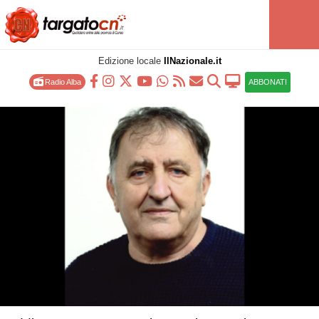
Edizione locale
IlNazionale.it
Radio Alba
ABBONATI