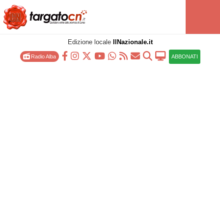
Edizione locale
IlNazionale.it
Radio Alba
ABBONATI