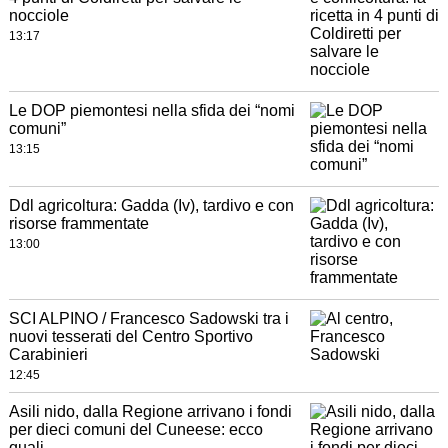
nocciole
13:17
Le DOP piemontesi nella sfida dei “nomi
comuni”
13:15
Ddl agricoltura: Gadda (Iv), tardivo e con
risorse frammentate
13:00
SCI ALPINO / Francesco Sadowski tra i
nuovi tesserati del Centro Sportivo
Carabinieri
12:45
Asili nido, dalla Regione arrivano i fondi
per dieci comuni del Cuneese: ecco
quali