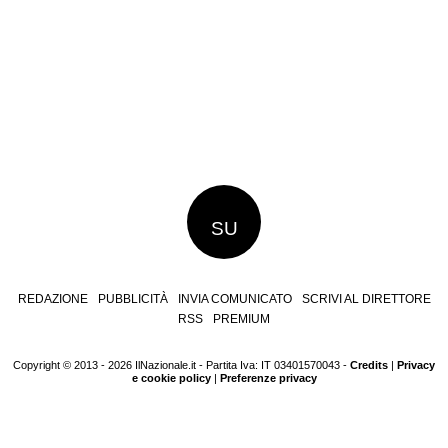
SU
REDAZIONE
PUBBLICITÀ
INVIA COMUNICATO
SCRIVI AL DIRETTORE
RSS
PREMIUM
Copyright © 2013 - 2026 IlNazionale.it - Partita Iva: IT 03401570043 -
Credits
|
Privacy
e cookie policy
|
Preferenze privacy