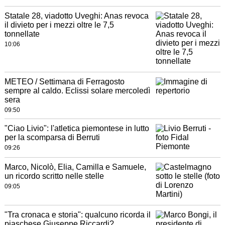
Statale 28, viadotto Uveghi: Anas revoca
il divieto per i mezzi oltre le 7,5
tonnellate
10:06
METEO / Settimana di Ferragosto
sempre al caldo. Eclissi solare mercoledì
sera
09:50
"Ciao Livio": l'atletica piemontese in lutto
per la scomparsa di Berruti
09:26
Marco, Nicolò, Elia, Camilla e Samuele,
un ricordo scritto nelle stelle
09:05
"Tra cronaca e storia": qualcuno ricorda il
piaschese Giuseppe Riccardi?