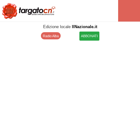
Edizione locale
IlNazionale.it
Radio Alba
ABBONATI