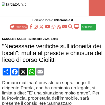
Edizione locale
IlNazionale.it
Radio Alba
ABBONATI
SCUOLE E CORSI
-
13 maggio 2024
, 12:47
"Necessarie verifiche sull'idoneità dei
locali": multa al preside e chiusura del
liceo di corso Giolitti
Condividi
Facebook
X
WhatsApp
Email
Domani mattina è previsto un sopralluogo. Il
dirigente Parola, che ha nominato un legale, si
limita a dire: "E' una situazione molto grave". Per
la Provincia, proorietaria dell'immobile, sarà
presente il consigliere Sannazzaro