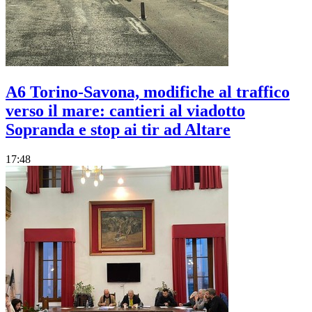
A6 Torino-Savona, modifiche al traffico
verso il mare: cantieri al viadotto
Sopranda e stop ai tir ad Altare
17:48