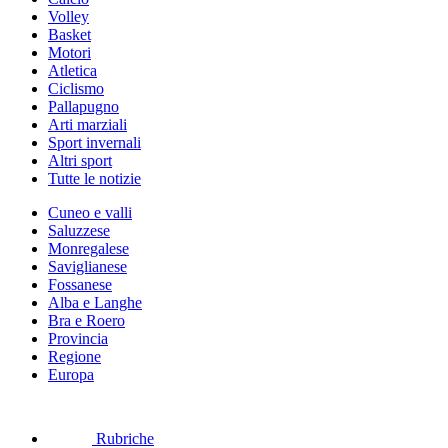
Volley
Basket
Motori
Atletica
Ciclismo
Pallapugno
Arti marziali
Sport invernali
Altri sport
Tutte le notizie
Cuneo e valli
Saluzzese
Monregalese
Saviglianese
Fossanese
Alba e Langhe
Bra e Roero
Provincia
Regione
Europa
Rubriche