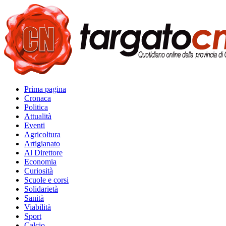
Prima pagina
Cronaca
Politica
Attualità
Eventi
Agricoltura
Artigianato
Al Direttore
Economia
Curiosità
Scuole e corsi
Solidarietà
Sanità
Viabilità
Sport
Calcio