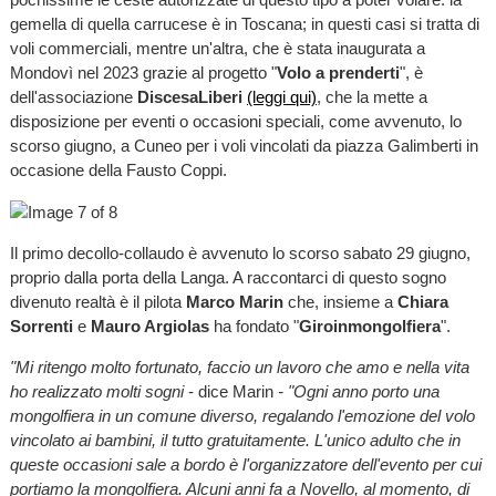
gemella di quella carrucese è in Toscana; in questi casi si tratta di
voli commerciali, mentre un'altra, che è stata inaugurata a
Mondovì nel 2023 grazie al progetto "
Volo a prenderti
", è
dell'associazione
DiscesaLiberi
(leggi qui)
, che la mette a
disposizione per eventi o occasioni speciali, come avvenuto, lo
scorso giugno, a Cuneo per i voli vincolati da piazza Galimberti in
occasione della Fausto Coppi.
Il primo decollo-collaudo è avvenuto lo scorso sabato 29 giugno,
proprio dalla porta della Langa. A raccontarci di questo sogno
divenuto realtà è il pilota
Marco Marin
che, insieme a
Chiara
Sorrenti
e
Mauro Argiolas
ha fondato "
Giroinmongolfiera
".
"Mi ritengo molto fortunato, faccio un lavoro che amo e nella vita
ho realizzato molti sogni
- dice Marin
- "Ogni anno porto una
mongolfiera in un comune diverso, regalando l'emozione del volo
vincolato ai bambini, il tutto gratuitamente. L'unico adulto che in
queste occasioni sale a bordo è l'organizzatore dell'evento per cui
portiamo la mongolfiera. Alcuni anni fa a Novello, al momento, di