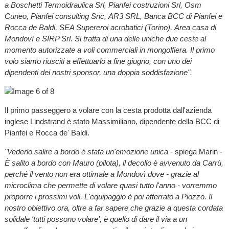
a Boschetti Termoidraulica Srl, Pianfei costruzioni Srl, Osm
Cuneo, Pianfei consulting Snc, AR3 SRL, Banca BCC di Pianfei e
Rocca de Baldi, SEA Supereroi acrobatici (Torino), Area casa di
Mondovì e SIRP Srl. Si tratta di una delle uniche due ceste al
momento autorizzate a voli commerciali in mongolfiera. Il primo
volo siamo riusciti a effettuarlo a fine giugno, con uno dei
dipendenti dei nostri sponsor, una doppia soddisfazione".
Il primo passeggero a volare con la cesta prodotta dall'azienda
inglese Lindstrand è stato Massimiliano, dipendente della BCC di
Pianfei e Rocca de' Baldi.
"Vederlo salire a bordo è stata un'emozione unica
- spiega Marin
-
È salito a bordo con Mauro (pilota), il decollo è avvenuto da Carrù,
perché il vento non era ottimale a Mondovì dove - grazie al
microclima che permette di volare quasi tutto l'anno - vorremmo
proporre i prossimi voli. L'equipaggio è poi atterrato a Piozzo. Il
nostro obiettivo ora, oltre a far sapere che grazie a questa cordata
solidale 'tutti possono volare', è quello di dare il via a un