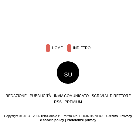
HOME
INDIETRO
SU
REDAZIONE
PUBBLICITÀ
INVIA COMUNICATO
SCRIVI AL DIRETTORE
RSS
PREMIUM
Copyright © 2013 - 2026 IlNazionale.it - Partita Iva: IT 03401570043 -
Credits
|
Privacy
e cookie policy
|
Preferenze privacy