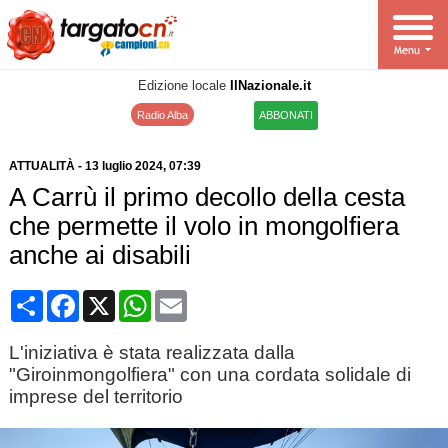
Edizione locale
IlNazionale.it
Radio Alba
ABBONATI
ATTUALITÀ
-
13 luglio 2024
, 07:39
A Carrù il primo decollo della cesta
che permette il volo in mongolfiera
anche ai disabili
Condividi
Facebook
X
WhatsApp
Email
L'iniziativa è stata realizzata dalla
"Giroinmongolfiera" con una cordata solidale di
imprese del territorio