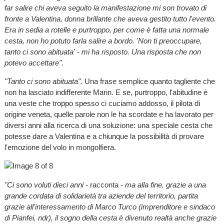
far salire chi aveva seguito la manifestazione mi son trovato di
fronte a Valentina, donna brillante che aveva gestito tutto l'evento.
Era in sedia a rotelle e purtroppo, per come è fatta una normale
cesta, non ho potuto farla salire a bordo. 'Non ti preoccupare,
tanto ci sono abituata' - mi ha risposto. Una risposta che non
potevo accettare".
"Tanto ci sono abituata".
Una frase semplice quanto tagliente che
non ha lasciato indifferente Marin. E se, purtroppo, l'abitudine è
una veste che troppo spesso ci cuciamo addosso, il pilota di
origine veneta, quelle parole non le ha scordate e ha lavorato per
diversi anni alla ricerca di una soluzione: una speciale cesta che
potesse dare a Valentina e a chiunque la possibilità di provare
l'emozione del volo in mongolfiera.
"Ci sono voluti dieci anni
- racconta -
ma alla fine, grazie a una
grande cordata di solidarietà tra aziende del territorio, partita
grazie all'interessamento di Marco Turco (imprenditore e sindaco
di Pianfei, ndr), il sogno della cesta è divenuto realtà anche grazie