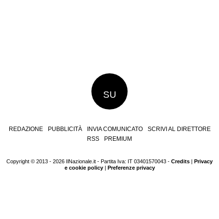
SU
REDAZIONE
PUBBLICITÀ
INVIA COMUNICATO
SCRIVI AL DIRETTORE
RSS
PREMIUM
Copyright © 2013 - 2026 IlNazionale.it - Partita Iva: IT 03401570043 -
Credits
|
Privacy
e cookie policy
|
Preferenze privacy