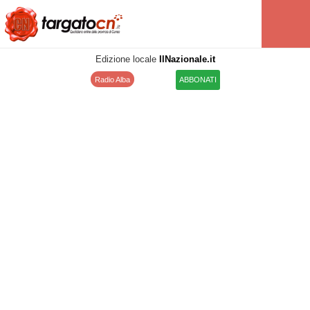
Edizione locale
IlNazionale.it
Radio Alba
ABBONATI