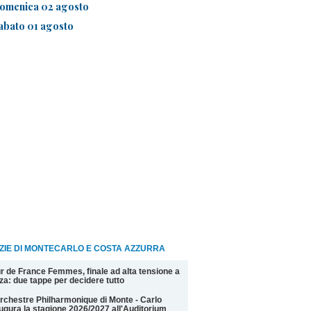
omenica 02 agosto
abato 01 agosto
ZIE DI MONTECARLO E COSTA AZZURRA
r de France Femmes, finale ad alta tensione a
za: due tappe per decidere tutto
rchestre Philharmonique di Monte - Carlo
ugura la stagione 2026/2027 all'Auditorium