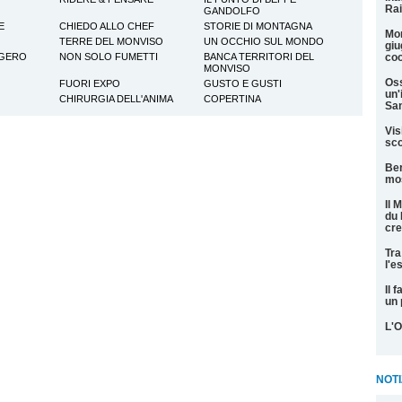
Rai
GANDOLFO
E
CHIEDO ALLO CHEF
STORIE DI MONTAGNA
Mon
TERRE DEL MONVISO
UN OCCHIO SUL MONDO
giu
GGERO
NON SOLO FUMETTI
BANCA TERRITORI DEL
coo
MONVISO
Oss
FUORI EXPO
GUSTO E GUSTI
un'
CHIRURGIA DELL'ANIMA
COPERTINA
San
Vis
sco
Ber
mos
Il 
du 
cre
Tra
l'e
Il 
un 
L'O
NOTI