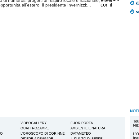
o di numerosi progetti di respiro locale e nazionale, ora si
d
portunità all'estero. Il presidente Invernizzi:...
s
NOTI
Tou
VIDEOGALLERY
FUORIPORTA
Niz
QUATTROZAMPE
AMBIENTE E NATURA
TO
L'OROSCOPO DI CORINNE
DATAMETEO
L'O
ina
RIDERE & PENSARE
IL PUNTO DI BEPPE