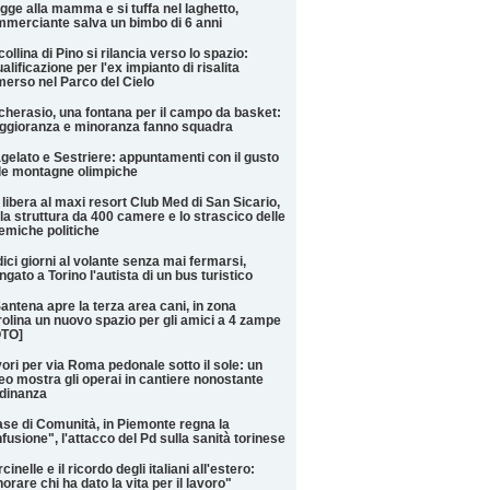
gge alla mamma e si tuffa nel laghetto,
merciante salva un bimbo di 6 anni
collina di Pino si rilancia verso lo spazio:
ualificazione per l'ex impianto di risalita
erso nel Parco del Cielo
cherasio, una fontana per il campo da basket:
gioranza e minoranza fanno squadra
gelato e Sestriere: appuntamenti con il gusto
le montagne olimpiche
 libera al maxi resort Club Med di San Sicario,
 la struttura da 400 camere e lo strascico delle
emiche politiche
ici giorni al volante senza mai fermarsi,
ngato a Torino l'autista di un bus turistico
antena apre la terza area cani, in zona
olina un nuovo spazio per gli amici a 4 zampe
OTO]
ori per via Roma pedonale sotto il sole: un
eo mostra gli operai in cantiere nonostante
rdinanza
se di Comunità, in Piemonte regna la
fusione", l'attacco del Pd sulla sanità torinese
cinelle e il ricordo degli italiani all'estero:
orare chi ha dato la vita per il lavoro"