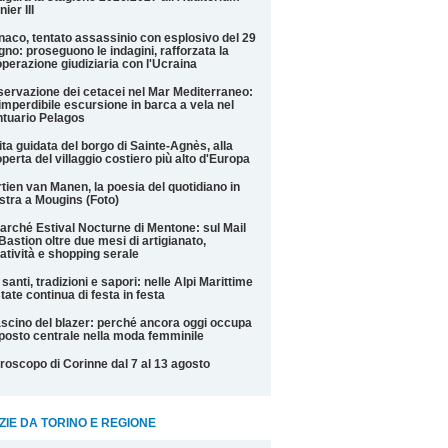
nier III
aco, tentato assassinio con esplosivo del 29
gno: proseguono le indagini, rafforzata la
perazione giudiziaria con l'Ucraina
ervazione dei cetacei nel Mar Mediterraneo:
imperdibile escursione in barca a vela nel
tuario Pelagos
ita guidata del borgo di Sainte-Agnès, alla
perta del villaggio costiero più alto d'Europa
tien van Manen, la poesia del quotidiano in
tra a Mougins (Foto)
Marché Estival Nocturne di Mentone: sul Mail
Bastion oltre due mesi di artigianato,
atività e shopping serale
 santi, tradizioni e sapori: nelle Alpi Marittime
state continua di festa in festa
fascino del blazer: perché ancora oggi occupa
posto centrale nella moda femminile
roscopo di Corinne dal 7 al 13 agosto
ZIE DA TORINO E REGIONE