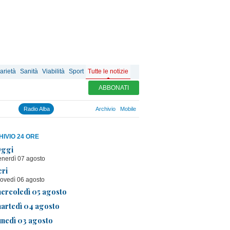
arietà
Sanità
Viabilità
Sport
Tutte le notizie
ABBONATI
Radio Alba
Archivio
Mobile
IVIO 24 ORE
ggi
enerdì 07 agosto
eri
iovedì 06 agosto
ercoledì 05 agosto
artedì 04 agosto
unedì 03 agosto