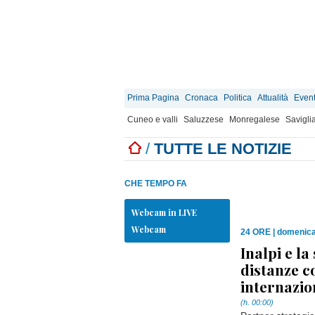
Prima Pagina
Cronaca
Politica
Attualità
Event
Cuneo e valli
Saluzzese
Monregalese
Savigli
/
TUTTE LE NOTIZIE
CHE TEMPO FA
Webcam in LIVE
Webcam
24 ORE
|
domenica
Inalpi e la
distanze c
internazio
(h. 00:00)