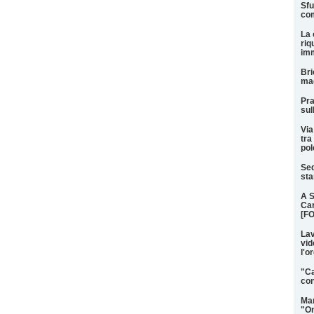
Sfu
com
La 
riq
imm
Bri
mag
Pra
sul
Via
tra
pol
Sed
sta
A S
Car
[F
Lav
vid
l'o
"Ca
con
Mar
"On