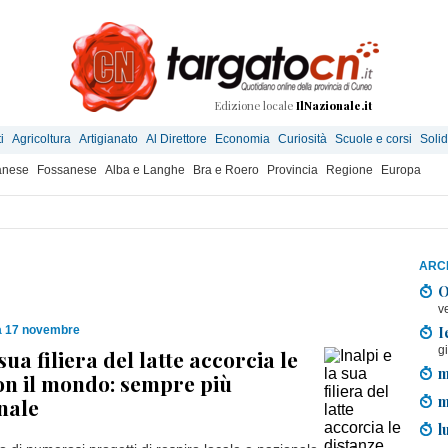
Edizione locale
IlNazionale.it
i
Agricoltura
Artigianato
Al Direttore
Economia
Curiosità
Scuole e corsi
Solid
anese
Fossanese
Alba e Langhe
Bra e Roero
Provincia
Regione
Europa
ARCH
O
v
I
 17 novembre
g
 sua filiera del latte accorcia le
m
on il mondo: sempre più
m
nale
l