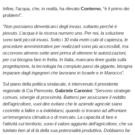
Infine, l’acqua, che, in realtà, ha rilevato
Conterno
, “è il primo dei
problemi”.
"Non possiamo dimenticarci degli invasi, soltanto perché è
piovuto. L’acqua è la risorsa numero uno. Per noi, la soluzione
sono tanti piccoli invasi. Sotto i 30 mila metri cubi di capienza, le
procedure amministrative per realizzarli sono più accessibili, ma
occorrono almeno sette anni prima di ottenere le autorizzazioni,
per cui bisogna fare in fretta. In Italia, mancano linee guida sulla
progettazione, la tecnologia ha compiuto passi da gigante, bisogna
imparare dagli ingegneri che lavorano in Israele e in Marocco".
Sul piano della politica sindacale, è intervenuto il presidente
regionale di Cia Piemonte,
Gabriele Carenini
:
"Servono strategie
comuni, sinergie di prossimità. Battersi per assicurare il reddito
dell’agricoltore, vuol dire evitare che le aziende agricole siano
costrette a fallire o a indebitarsi, quando si trovano ad affrontare
un’emergenza climatica o di mercato. La capacità di fare e
l’attività sul territorio, sono il valore aggiunto dell’agricoltore, che va
tutelato ben al di là della sua potenzialità produttiva. Dobbiamo far