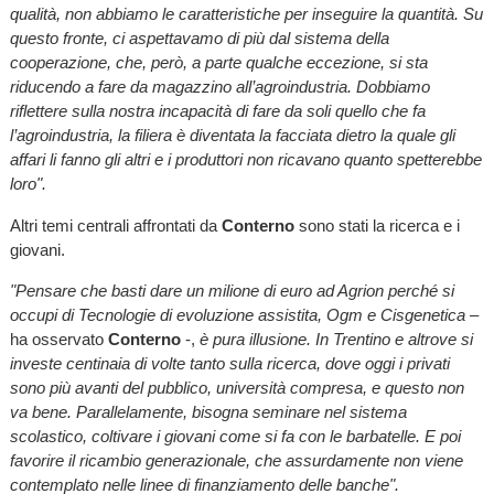
qualità, non abbiamo le caratteristiche per inseguire la quantità. Su
questo fronte, ci aspettavamo di più dal sistema della
cooperazione, che, però, a parte qualche eccezione, si sta
riducendo a fare da magazzino all’agroindustria. Dobbiamo
riflettere sulla nostra incapacità di fare da soli quello che fa
l’agroindustria, la filiera è diventata la facciata dietro la quale gli
affari li fanno gli altri e i produttori non ricavano quanto spetterebbe
loro".
Altri temi centrali affrontati da
Conterno
sono stati la ricerca e i
giovani.
"Pensare che basti dare un milione di euro ad Agrion perché si
occupi di Tecnologie di evoluzione assistita, Ogm e Cisgenetica
–
ha osservato
Conterno
-,
è pura illusione. In Trentino e altrove si
investe centinaia di volte tanto sulla ricerca, dove oggi i privati
sono più avanti del pubblico, università compresa, e questo non
va bene. Parallelamente, bisogna seminare nel sistema
scolastico, coltivare i giovani come si fa con le barbatelle. E poi
favorire il ricambio generazionale, che assurdamente non viene
contemplato nelle linee di finanziamento delle banche".