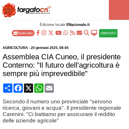
Edizione locale
IlNazionale.it
Radio Alba
ABBONATI
AGRICOLTURA
-
20 gennaio 2025
, 08:45
Assemblea CIA Cuneo, il presidente
Conterno: "Il futuro dell'agricoltura è
sempre più imprevedibile"
Condividi
Facebook
X
WhatsApp
Email
Secondo il numero uno provinciale "servono
ricerca, giovani e acqua". Il presidente regionale
Carenini: "Ci battiamo per assicurare il reddito
delle aziende agricole"