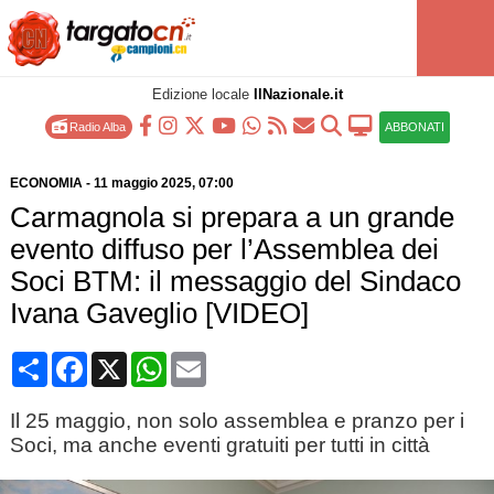
Edizione locale
IlNazionale.it
Radio Alba
ABBONATI
ECONOMIA
-
11 maggio 2025
, 07:00
Carmagnola si prepara a un grande
evento diffuso per l’Assemblea dei
Soci BTM: il messaggio del Sindaco
Ivana Gaveglio [VIDEO]
Condividi
Facebook
X
WhatsApp
Email
Il 25 maggio, non solo assemblea e pranzo per i
Soci, ma anche eventi gratuiti per tutti in città