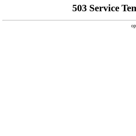
503 Service Te
op