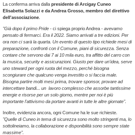
La conferma arriva dalla
presidente di Arcigay Cuneo
Elisabetta Solazzi e da Andrea Grosso, membro del direttivo
dell'associazione
.
"Già dopo il primo Pride
- ci spiega proprio Andrea -
avevamo
pensato di fermarci. Era il 2022. Siamo arrivati a tre edizioni. Per
ora non ci sarà la quarta. Un evento di questo tipo richiede mesi di
preparazione, confronti con il Comune, piani di sicurezza. Senza
contare che servono dai 7 ai 10 mila euro, tra affitto del carro con
la musica, security e assicurazioni. Giusto per dare un'idea, serve
uno steward per ogni ruota del mezzo, perché bisogna
scongiurare che qualcuno venga investito o si faccia male.
Bisogna partire molti mesi prima, trovare sponsor, provare ad
intercettare bandi... un lavoro complesso che assorbe tantissime
energie e risorse per un solo giorno, mentre per noi è più
importante l'attivismo da portare avanti in tutte le altre giornate".
Inoltre, evidenzia ancora, ogni Comune ha le sue richieste.
"Quelle di Cuneo in tema di sicurezza sono molto stringenti ma, lo
sottolineiamo, la collaborazione e disponibilità sono sempre state
massime".