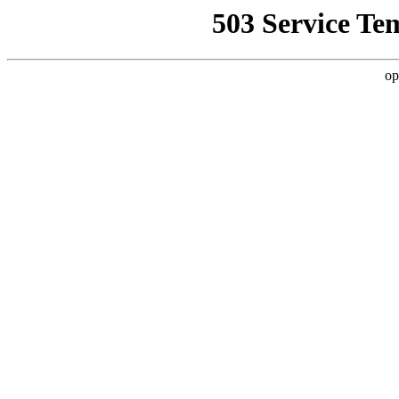
503 Service Te
op