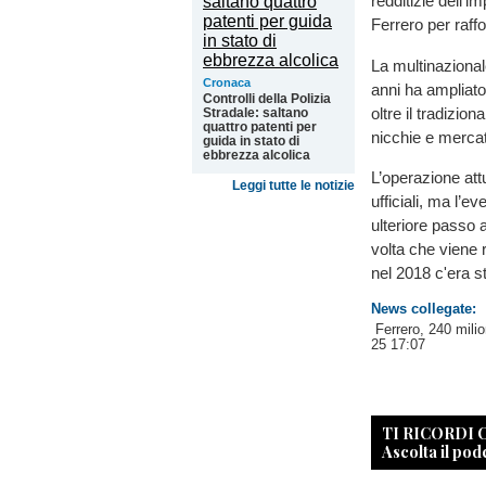
redditizie dell’i
Ferrero per raff
La multinazional
Cronaca
anni ha ampliato
Controlli della Polizia
oltre il tradizio
Stradale: saltano
quattro patenti per
nicchie e mercat
guida in stato di
ebbrezza alcolica
L’operazione att
Leggi tutte le notizie
ufficiali, ma l’
ulteriore passo a
volta che viene r
nel 2018 c'era s
News collegate:
Ferrero, 240 milio
25 17:07
TI RICORDI
Ascolta il pod