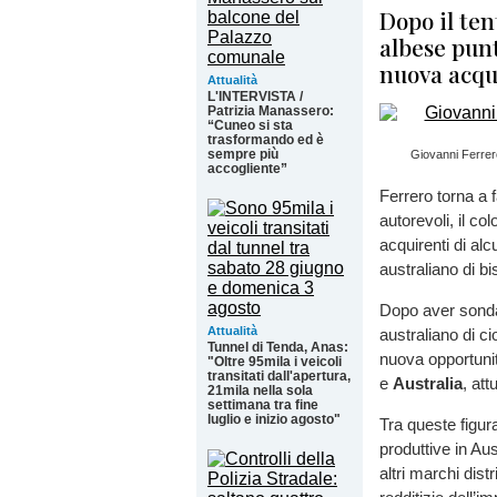
Dopo il ten
albese punt
nuova acqu
Attualità
L'INTERVISTA /
Patrizia Manassero:
“Cuneo si sta
trasformando ed è
sempre più
Giovanni Ferrero
accogliente”
Ferrero torna a 
autorevoli, il c
acquirenti di alc
australiano di b
Dopo aver sondat
Attualità
australiano di c
Tunnel di Tenda, Anas:
nuova opportunità
"Oltre 95mila i veicoli
transitati dall'apertura,
e
Australia
, att
21mila nella sola
settimana tra fine
luglio e inizio agosto"
Tra queste figura
produttive in Au
altri marchi dist