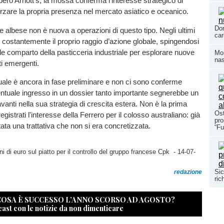
mpero Arnott’s, la mossa conferma l’interesse strategico di
orzare la propria presenza nel mercato asiatico e oceanico.
Dom
e albese non è nuova a operazioni di questo tipo. Negli ultimi
car
 costantemente il proprio raggio d’azione globale, spingendosi
nale comparto della pasticceria industriale per esplorare nuove
Mom
nas
i emergenti.
uale è ancora in fase preliminare e non ci sono conferme
eventuale ingresso in un dossier tanto importante segnerebbe un
vanti nella sua strategia di crescita estera. Non è la prima
Ost
egistrati l'interesse della Ferrero per il colosso australiano: già
pro
tata una trattativa che non si era concretizzata.
“Fu
ni di euro sul piatto per il controllo del gruppo francese Cpk
- 14-07-
Sic
redazione
ric
 COSA È SUCCESSO L’ANNO SCORSO AD AGOSTO?
cast con le notizie da non dimenticare