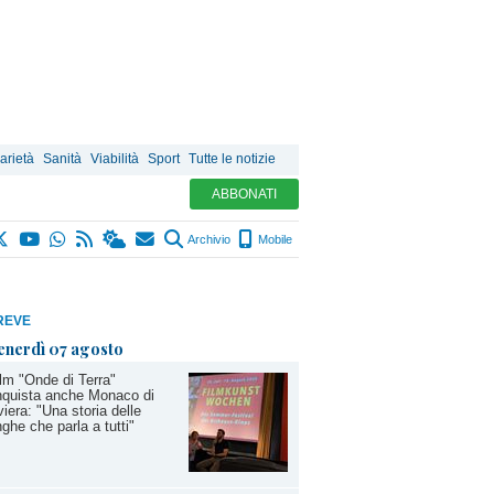
arietà
Sanità
Viabilità
Sport
Tutte le notizie
ABBONATI
Archivio
Mobile
REVE
enerdì 07 agosto
film "Onde di Terra"
nquista anche Monaco di
iera: "Una storia delle
ghe che parla a tutti"