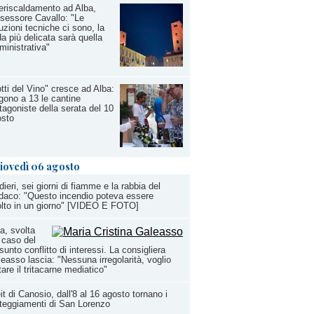
eriscaldamento ad Alba,
ssessore Cavallo: "Le
uzioni tecniche ci sono, la
da più delicata sarà quella
inistrativa"
tti del Vino" cresce ad Alba:
gono a 13 le cantine
tagoniste della serata del 10
osto
iovedì 06 agosto
dieri, sei giorni di fiamme e la rabbia del
daco: "Questo incendio poteva essere
olto in un giorno" [VIDEO E FOTO]
a, svolta
 caso del
sunto conflitto di interessi. La consigliera
easso lascia: "Nessuna irregolarità, voglio
tare il tritacarne mediatico"
it di Canosio, dall'8 al 16 agosto tornano i
teggiamenti di San Lorenzo