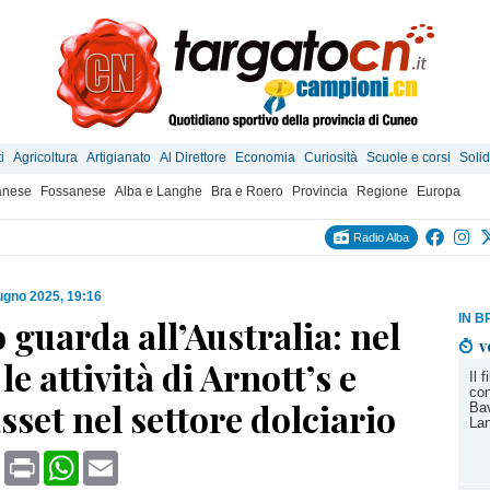
i
Agricoltura
Artigianato
Al Direttore
Economia
Curiosità
Scuole e corsi
Solid
anese
Fossanese
Alba e Langhe
Bra e Roero
Provincia
Regione
Europa
Radio Alba
ugno 2025, 19:16
IN B
 guarda all’Australia: nel
v
le attività di Arnott’s e
Il 
co
sset nel settore dolciario
Bav
Lan
book
X
Print
WhatsApp
Email