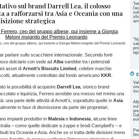
tativo sul brand Darrell Lea, il colosso
Tel
l'a
a a rafforzarsi tra Asia e Oceania con una
sol
sfi
isizione strategica
amm
"No
, ceo del gruppo albese, qui insieme a Giorgia Meloni insignito del Premio Leonardo
sal
pro
ag
far parlare sullo scacchiere internazionale. Secondo fonti
olosso dolciario con sede ad
Alba
sarebbe tra i potenziali
uni asset di
Arnott’s Biscuits Limited
, celebre marchio
g
iscotti, attualmente controllato dal fondo americano
KKR
.
Val
o la possibilità di acquisire
Darrell Lea
, storico brand
sin
ris
ioccolato e liquirizia, Ferrero avrebbe ora messo nel mirino una
: una parte delle attività di Arnott’s, soprattutto quelle in
Asia
Alb
sul
ualmente in fase di dismissione da parte dei proprietari.
pre
Gal
no impianti produttivi in
Malesia
e
Indonesia
, alcune linee
evi
stralia – come quelle dedicate a zuppe e brodi Campbell’s – e
Pre
ribuiti tra Oceania e Asia. Anche se si tratta delle divisioni meno
fes