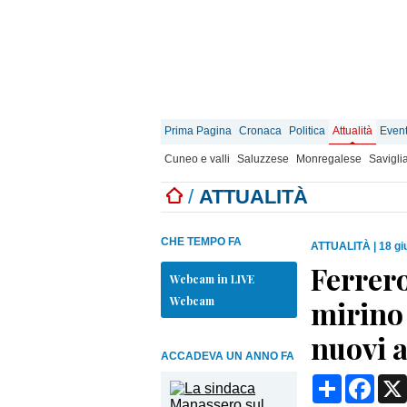
Prima Pagina
Cronaca
Politica
Attualità
Event
Cuneo e valli
Saluzzese
Monregalese
Savigli
/
ATTUALITÀ
CHE TEMPO FA
ATTUALITÀ
|
18 gi
Ferrero
Webcam in LIVE
Webcam
mirino 
nuovi a
ACCADEVA UN ANNO FA
Condividi
Face