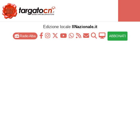
Edizione locale
IlNazionale.it
Radio Alba
ABBONATI