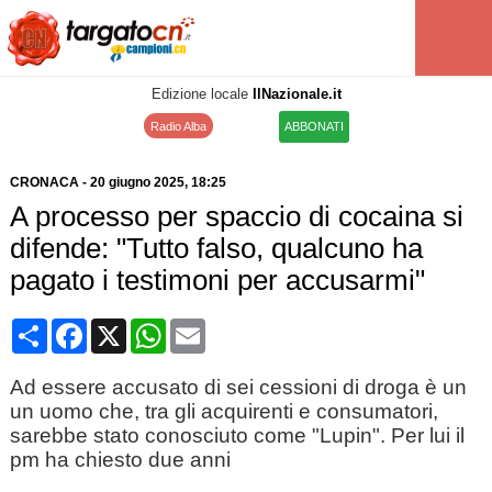
Edizione locale
IlNazionale.it
Radio Alba
ABBONATI
CRONACA
-
20 giugno 2025
, 18:25
A processo per spaccio di cocaina si
difende: "Tutto falso, qualcuno ha
pagato i testimoni per accusarmi"
Condividi
Facebook
X
WhatsApp
Email
Ad essere accusato di sei cessioni di droga è un
un uomo che, tra gli acquirenti e consumatori,
sarebbe stato conosciuto come "Lupin". Per lui il
pm ha chiesto due anni