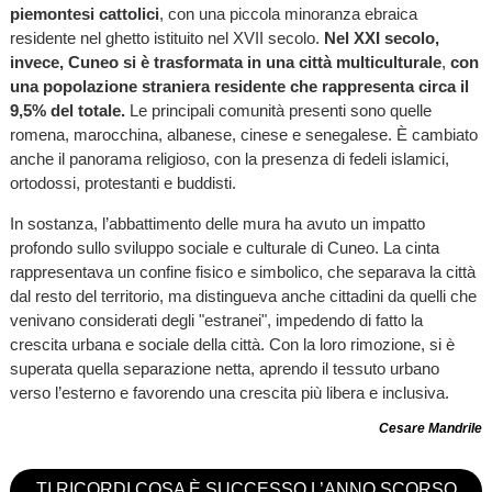
piemontesi cattolici
, con una piccola minoranza ebraica
residente nel ghetto istituito nel XVII secolo.
Nel XXI secolo,
invece, Cuneo si è trasformata in una città multiculturale
,
con
una popolazione straniera residente che rappresenta circa il
9,5% del totale.
Le principali comunità presenti sono quelle
romena, marocchina, albanese, cinese e senegalese. È cambiato
anche il panorama religioso, con la presenza di fedeli islamici,
ortodossi, protestanti e buddisti.
In sostanza, l’abbattimento delle mura ha avuto un impatto
profondo sullo sviluppo sociale e culturale di Cuneo. La cinta
rappresentava un confine fisico e simbolico, che separava la città
dal resto del territorio, ma distingueva anche cittadini da quelli che
venivano considerati degli "estranei", impedendo di fatto la
crescita urbana e sociale della città. Con la loro rimozione, si è
superata quella separazione netta, aprendo il tessuto urbano
verso l’esterno e favorendo una crescita più libera e inclusiva.
Cesare Mandrile
TI RICORDI COSA È SUCCESSO L’ANNO SCORSO