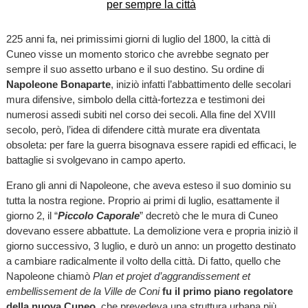
225 anni fa, nei primissimi giorni di luglio del 1800, la città di
Cuneo visse un momento storico che avrebbe segnato per
sempre il suo assetto urbano e il suo destino. Su ordine di
Napoleone Bonaparte
, iniziò infatti l’abbattimento delle secolari
mura difensive, simbolo della città-fortezza e testimoni dei
numerosi assedi subiti nel corso dei secoli. Alla fine del XVIII
secolo, però, l’idea di difendere città murate era diventata
obsoleta: per fare la guerra bisognava essere rapidi ed efficaci, le
battaglie si svolgevano in campo aperto.
Erano gli anni di Napoleone, che aveva esteso il suo dominio su
tutta la nostra regione. Proprio ai primi di luglio, esattamente il
giorno 2, il “
Piccolo Caporale
” decretò che le mura di Cuneo
dovevano essere abbattute. La demolizione vera e propria iniziò il
giorno successivo, 3 luglio, e durò un anno: un progetto destinato
a cambiare radicalmente il volto della città. Di fatto, quello che
Napoleone chiamò
Plan et projet d’aggrandissement et
embellissement de la Ville de Coni
fu il primo piano regolatore
della nuova Cuneo
, che prevedeva una struttura urbana più