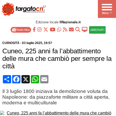
Edizione locale
IlNazionale.it
Radio Alba
ABBONATI
CURIOSITÀ
-
03 luglio 2025
, 19:57
Cuneo, 225 anni fa l’abbattimento
delle mura che cambiò per sempre la
città
Condividi
Facebook
X
WhatsApp
Email
Il 3 luglio 1800 iniziava la demolizione voluta da
Napoleone: da piazzaforte militare a città aperta,
moderna e multiculturale