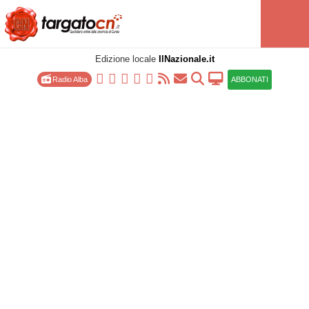
Edizione locale
IlNazionale.it
Radio Alba
ABBONATI